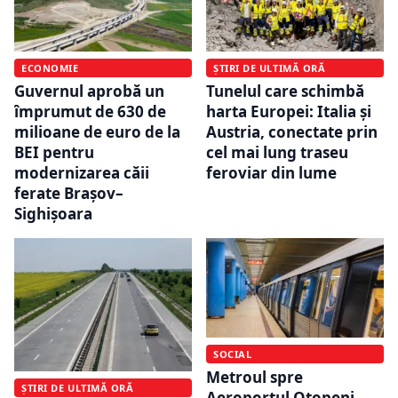
ECONOMIE
ȘTIRI DE ULTIMĂ ORĂ
Guvernul aprobă un
Tunelul care schimbă
împrumut de 630 de
harta Europei: Italia și
milioane de euro de la
Austria, conectate prin
BEI pentru
cel mai lung traseu
modernizarea căii
feroviar din lume
ferate Brașov–
Sighișoara
SOCIAL
Metroul spre
ȘTIRI DE ULTIMĂ ORĂ
Aeroportul Otopeni