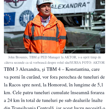
John Broumis, TBM și PED Manager la AKTOR, s-a oprit timp de
câteva secunde ca să vorbească despre rolul său/SURSA FOTO: AKTOR
TBM 3 Alexandra, și TBM 4 – Konstantina, care
va porni în curând, vor fora perechea de tuneluri de
la Racos spre nord, la Homorod, în lungime de 5,1
km. Cele patru tuneluri cumulate înseamnă forarea
a 24 km în total de tuneluri pe sub dealurile înalte
din Transilvania Centrală, iar acest lucru necesită o