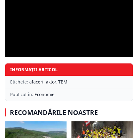
INFORMAȚII ARTICOL
Etichete:
afaceri
,
aktor
,
TBM
Publicat în:
Economie
RECOMANDĂRILE NOASTRE