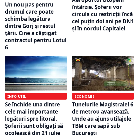
Un nou pas pentru
întârzie. Șoferii vor
drumul care poate
circula cu restricții încă
schimba legătura
cel puțin doi ani pe DN1
dintre Gorj și restul
și în nordul Capitalei
țării. Cine a câștigat
contractul pentru Lotul
6
INFO UTIL
ECONOMIE
Se închide una dintre
Tunelurile Magistralei 6
cele mai importante
de metrou avansează.
legături spre litoral.
Unde au ajuns utilajele
Șoferii sunt obligați să
TBM care sapă sub
ocolească din 21 iulie
București