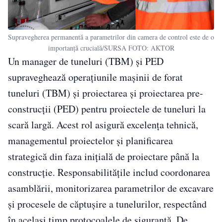
Supravegherea permanentă a parametrilor din camera de control este de o
importanță crucială/SURSA FOTO: AKTOR
Un manager de tuneluri (TBM) și PED
supraveghează operațiunile mașinii de forat
tuneluri (TBM) și proiectarea și proiectarea pre-
construcții (PED) pentru proiectele de tuneluri la
scară largă. Acest rol asigură excelența tehnică,
managementul proiectelor și planificarea
strategică din faza inițială de proiectare până la
construcție. Responsabilitățile includ coordonarea
asamblării, monitorizarea parametrilor de excavare
și procesele de căptușire a tunelurilor, respectând
în același timp protocoalele de siguranță. De