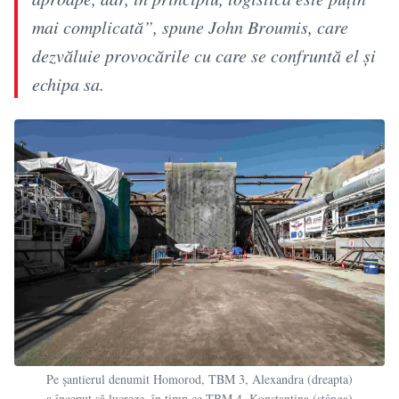
mai complicată”, spune John Broumis, care
dezvăluie provocările cu care se confruntă el și
echipa sa.
Pe șantierul denumit Homorod, TBM 3, Alexandra (dreapta)
a început să lucreze, în timp ce TBM 4, Konstantina (stânga)