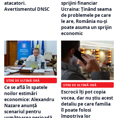
atacatori.
sprijini financiar
Avertismentul DNSC
Ucraina: Ținând seama
de problemele pe care
le are, România nu-și
poate asuma un sprijin
economic
ȘTIRI DE ULTIMĂ ORĂ
ȘTIRI DE ULTIMĂ ORĂ
Ce se află în spatele
Escrocii îți pot copia
noilor estimări
vocea, dar nu știu acest
economice: Alexandru
detaliu pe care familia
Nazare anunță
îl poate folosi
scenariul pentru
împotriva lor
următoarea perioadă