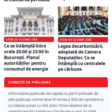
ȘTIRI DE ULTIMĂ ORĂ
ȘTIRI DE ULTIMĂ ORĂ
Ce se întâmplă între
Legea decarbonizării,
orele 20:00 și 23:00 în
adoptată de Camera
București. Planul
Deputaților. Ce se
autorităților pentru
întâmplă cu centralele
consumul de energie
pe cărbune
CONDIȚII DE PRELUARE
Informațiile publicate de capital.ro pot fi preluate de
alte publicații online doar în limita a 500 de caractere și
cu citarea sursei cu link activ. Orice abatere de la
această regulă constituie o încălcare a Legii 8/1996