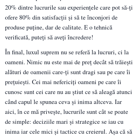
20% dintre lucrurile sau experiențele care pot să-ți
ofere 80% din satisfacții și să te înconjori de
produse puține, dar de calitate. E o tehnică
verificată, puteți să aveți încredere!
În final, luxul suprem nu se referă la lucruri, ci la
oameni. Nimic nu este mai de preț decât să trăiești
alături de oamenii care-ți sunt dragi sau pe care îi
prețuiești. Cei mai nefericiți oameni pe care îi
cunosc sunt cei care nu au știut ce să aleagă atunci
când capul le spunea ceva și inima altceva. Iar
aici, în ce mă privește, lucrurile sunt cât se poate
de simple: deciziile mari și strategice se iau cu
inima iar cele mici și tactice cu creierul. Așa că să