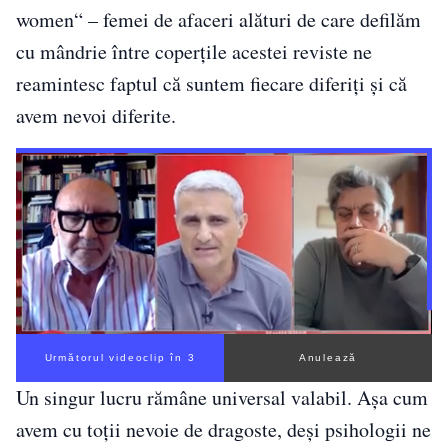
women“ – femei de afaceri alături de care defilăm
cu mândrie între coperțile acestei reviste ne
reamintesc faptul că suntem fiecare diferiți și că
avem nevoi diferite.
Următorul videoclip în 3
Anulează
Un singur lucru rămâne universal valabil. Așa cum
avem cu toții nevoie de dragoste, deși psihologii ne