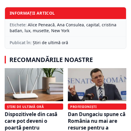
INFORMAȚII ARTICOL
Etichete:
Alice Peneacă
,
Ana Consulea
,
capital
,
cristina
batlan
,
lux
,
musette
,
New York
Publicat în:
Știri de ultimă oră
RECOMANDĂRILE NOASTRE
ȘTIRI DE ULTIMĂ ORĂ
PROFESIONIȘTI
Dispozitivele din casă
Dan Dungaciu spune că
care pot deveni o
România nu mai are
poartă pentru
resurse pentru a