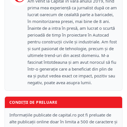
Am venit la Capital în vara anului 2019, fiind
prima mea experiență ca jurnalist după ce am
lucrat oarecum de cealaltă parte a baricadei,
în monitorizarea presei, mai bine de 8 ani.
Înainte de a intra în presă, am lucrat o scurtă
perioadă de timp în proiectare în Autocad
pentru construcții civile și industriale. Am fost
și sunt pasionat de tehnologie, precum și de
ultimele trend-uri din acest domeniu. M-a
fascinat întotdeauna și am avut norocul să fiu
într-o generație care a beneficiat din plin de
ea și putut vedea exact ce impact, pozitiv sau
negativ, poate avea asupra lumii.
CONDIȚII DE PRELUARE
Informațiile publicate de capital.ro pot fi preluate de
alte publicații online doar în limita a 500 de caractere și