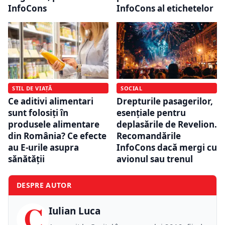
InfoCons
InfoCons al etichetelor
STIL DE VIAȚĂ
SOCIAL
Ce aditivi alimentari
Drepturile pasagerilor,
sunt folosiți în
esențiale pentru
produsele alimentare
deplasările de Revelion.
din România? Ce efecte
Recomandările
au E-urile asupra
InfoCons dacă mergi cu
sănătății
avionul sau trenul
DESPRE AUTOR
C
Iulian Luca