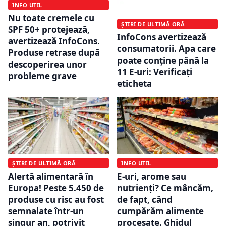
INFO UTIL
Nu toate cremele cu
ȘTIRI DE ULTIMĂ ORĂ
SPF 50+ protejează,
InfoCons avertizează
avertizează InfoCons.
consumatorii. Apa care
Produse retrase după
poate conține până la
descoperirea unor
11 E-uri: Verificați
probleme grave
eticheta
ȘTIRI DE ULTIMĂ ORĂ
INFO UTIL
Alertă alimentară în
E-uri, arome sau
Europa! Peste 5.450 de
nutrienți? Ce mâncăm,
produse cu risc au fost
de fapt, când
semnalate într-un
cumpărăm alimente
singur an, potrivit
procesate. Ghidul