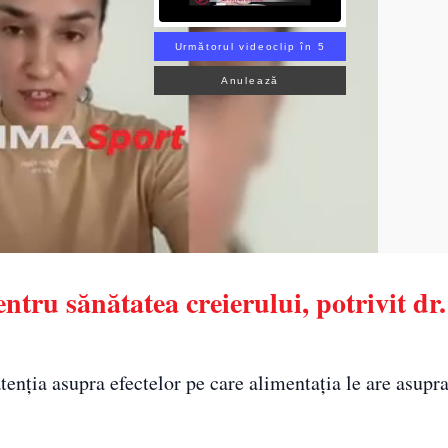
Următorul videoclip în 3
Anulează
ntru sănătatea creierului, potrivit dr
tenția asupra efectelor pe care alimentația le are asupr