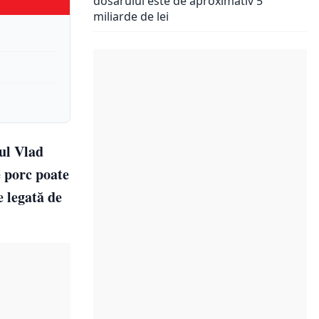
dosarului este de aproximativ 5
miliarde de lei
gul Vlad
e porc poate
e legată de