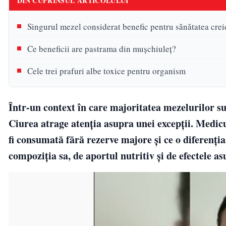
DIN CUPRINSUL ARTICOLULUI
Singurul mezel considerat benefic pentru sănătatea creie
Ce beneficii are pastrama din mușchiuleț?
Cele trei prafuri albe toxice pentru organism
Într-un context în care majoritatea mezelurilor s
Ciurea atrage atenția asupra unei excepții. Medic
fi consumată fără rezerve majore și ce o diferenț
compoziția sa, de aportul nutritiv și de efectele as