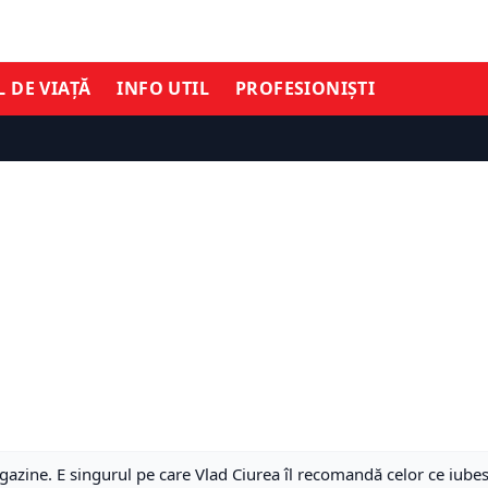
L DE VIAȚĂ
INFO UTIL
PROFESIONIȘTI
azine. E singurul pe care Vlad Ciurea îl recomandă celor ce iube