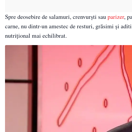
Spre deosebire de salamuri, crenvurști sau
parizer
, p
carne, nu dintr-un amestec de resturi, grăsimi și aditi
nutrițional mai echilibrat.