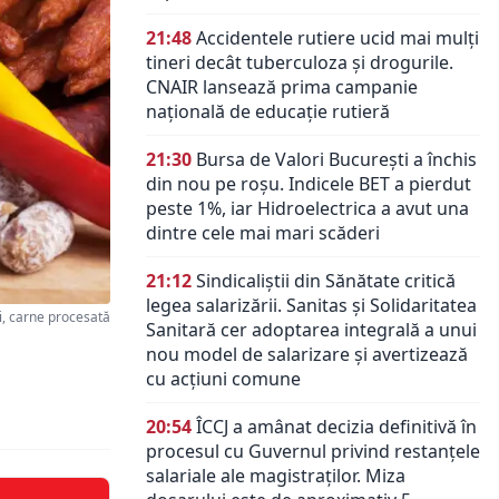
21:48
Accidentele rutiere ucid mai mulți
tineri decât tuberculoza și drogurile.
CNAIR lansează prima campanie
națională de educație rutieră
21:30
Bursa de Valori București a închis
din nou pe roșu. Indicele BET a pierdut
peste 1%, iar Hidroelectrica a avut una
dintre cele mai mari scăderi
21:12
Sindicaliștii din Sănătate critică
legea salarizării. Sanitas și Solidaritatea
, carne procesată
Sanitară cer adoptarea integrală a unui
nou model de salarizare și avertizează
cu acțiuni comune
20:54
ÎCCJ a amânat decizia definitivă în
procesul cu Guvernul privind restanțele
salariale ale magistraților. Miza