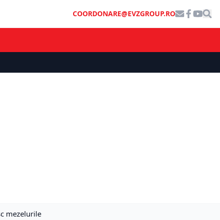
COORDONARE@EVZGROUP.RO
sc mezelurile