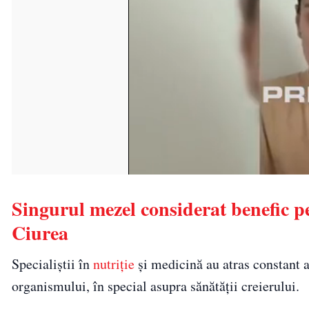
Singurul mezel considerat benefic pe
Ciurea
Specialiștii în
nutriție
și medicină au atras constant a
organismului, în special asupra sănătății creierului.