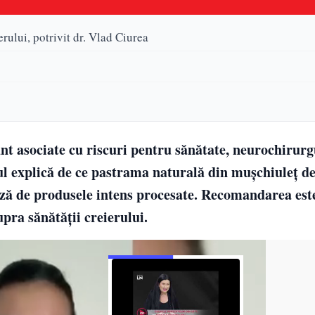
rului, potrivit dr. Vlad Ciurea
unt asociate cu riscuri pentru sănătate, neurochirur
ul explică de ce pastrama naturală din mușchiuleț d
iază de produsele intens procesate. Recomandarea est
upra sănătății creierului.