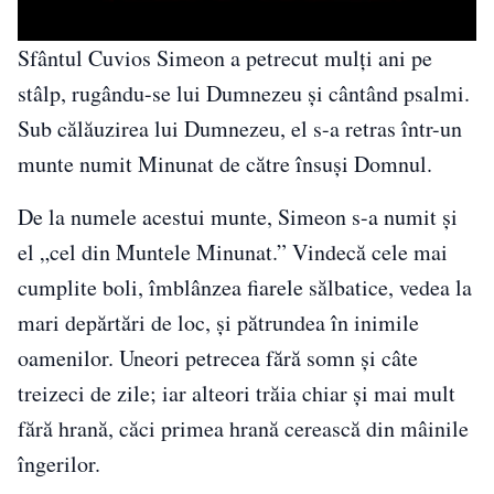
Sfântul Cuvios Simeon a petrecut mulți ani pe
stâlp, rugându-se lui Dumnezeu și cântând psalmi.
Sub călăuzirea lui Dumnezeu, el s-a retras într-un
munte numit Minunat de către însuși Domnul.
De la numele acestui munte, Simeon s-a numit și
el „cel din Muntele Minunat.” Vindecă cele mai
cumplite boli, îmblânzea fiarele sălbatice, vedea la
mari depărtări de loc, și pătrundea în inimile
oamenilor. Uneori petrecea fără somn și câte
treizeci de zile; iar alteori trăia chiar și mai mult
fără hrană, căci primea hrană cerească din mâinile
îngerilor.