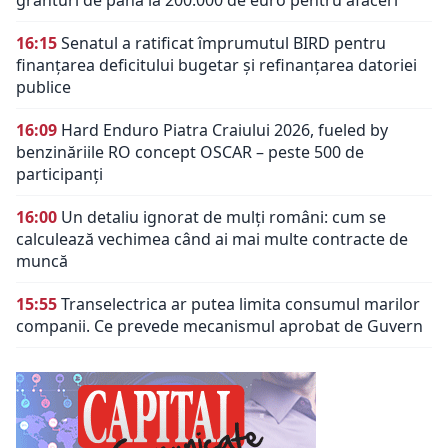
granturi de până la 200.000 de euro pentru afaceri
16:15
Senatul a ratificat împrumutul BIRD pentru
finanțarea deficitului bugetar și refinanțarea datoriei
publice
16:09
Hard Enduro Piatra Craiului 2026, fueled by
benzinăriile RO concept OSCAR – peste 500 de
participanți
16:00
Un detaliu ignorat de mulți români: cum se
calculează vechimea când ai mai multe contracte de
muncă
15:55
Transelectrica ar putea limita consumul marilor
companii. Ce prevede mecanismul aprobat de Guvern