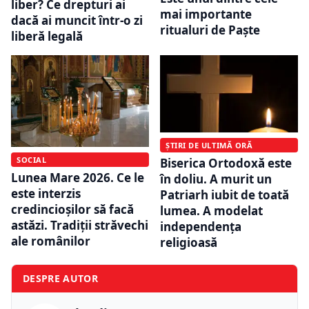
liber? Ce drepturi ai
mai importante
dacă ai muncit într-o zi
ritualuri de Paște
liberă legală
ȘTIRI DE ULTIMĂ ORĂ
SOCIAL
Biserica Ortodoxă este
Lunea Mare 2026. Ce le
în doliu. A murit un
este interzis
Patriarh iubit de toată
credincioșilor să facă
lumea. A modelat
astăzi. Tradiții străvechi
independența
ale românilor
religioasă
DESPRE AUTOR