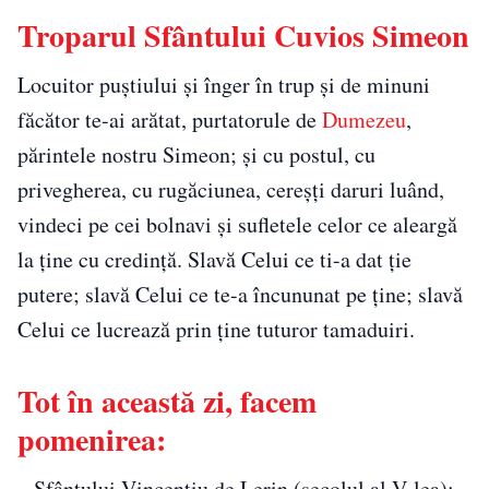
Troparul Sfântului Cuvios Simeon
Locuitor puștiului și înger în trup și de minuni
făcător te-ai arătat, purtatorule de
Dumezeu
,
părintele nostru Simeon; și cu postul, cu
privegherea, cu rugăciunea, cereșți daruri luând,
vindeci pe cei bolnavi și sufletele celor ce aleargă
la ține cu credință. Slavă Celui ce ti-a dat ție
putere; slavă Celui ce te-a încununat pe ține; slavă
Celui ce lucrează prin ține tuturor tamaduiri.
Tot în această zi, facem
pomenirea:
– Sfântului Vincențiu de Lerin (secolul al V-lea);