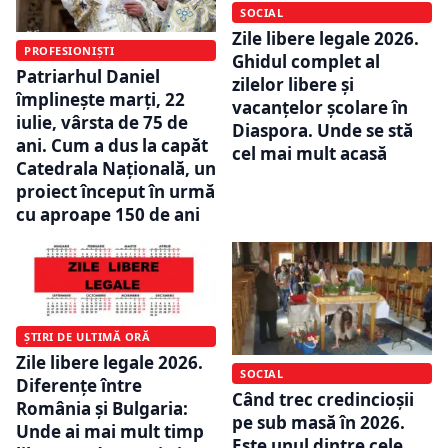
SOCIAL
Zile libere legale 2026.
PROFESIONIȘTI
Ghidul complet al
Patriarhul Daniel
zilelor libere și
împlinește marți, 22
vacanțelor școlare în
iulie, vârsta de 75 de
Diaspora. Unde se stă
ani. Cum a dus la capăt
cel mai mult acasă
Catedrala Națională, un
proiect început în urmă
cu aproape 150 de ani
ȘTIRI DE ULTIMĂ ORĂ
Zile libere legale 2026.
SOCIAL
Diferențe între
Când trec credincioșii
România și Bulgaria:
pe sub masă în 2026.
Unde ai mai mult timp
Este unul dintre cele