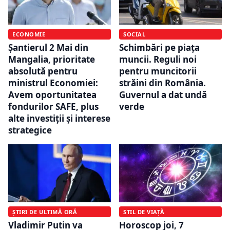
ECONOMIE
SOCIAL
Șantierul 2 Mai din
Schimbări pe piața
Mangalia, prioritate
muncii. Reguli noi
absolută pentru
pentru muncitorii
ministrul Economiei:
străini din România.
Avem oportunitatea
Guvernul a dat undă
fondurilor SAFE, plus
verde
alte investiţii şi interese
strategice
ȘTIRI DE ULTIMĂ ORĂ
STIL DE VIAȚĂ
Vladimir Putin va
Horoscop joi, 7