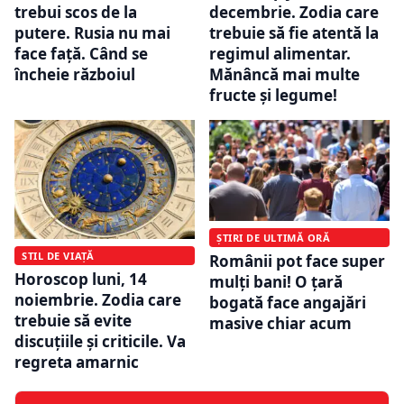
trebui scos de la
decembrie. Zodia care
putere. Rusia nu mai
trebuie să fie atentă la
face față. Când se
regimul alimentar.
încheie războiul
Mănâncă mai multe
fructe și legume!
ȘTIRI DE ULTIMĂ ORĂ
STIL DE VIAȚĂ
Românii pot face super
Horoscop luni, 14
mulți bani! O țară
noiembrie. Zodia care
bogată face angajări
trebuie să evite
masive chiar acum
discuţiile şi criticile. Va
regreta amarnic