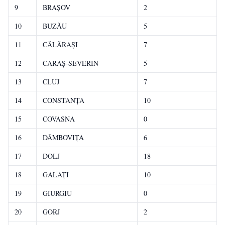
9
BRAŞOV
2
10
BUZĂU
5
11
CĂLĂRAŞI
7
12
CARAŞ-SEVERIN
5
13
CLUJ
7
14
CONSTANŢA
10
15
COVASNA
0
16
DÂMBOVIŢA
6
17
DOLJ
18
18
GALAŢI
10
19
GIURGIU
0
20
GORJ
2