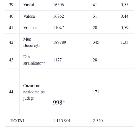
39.
Vaslui
16506
41
0,55
40.
Vâlcea
16762
31
0,44
41.
Vrancea
11047
20
0,59
Mun.
42.
189789
345
1,33
București
Din
43.
1177
28
străinătate**
Cazuri noi
44.
nealocate pe
171
județe
998*
TOTAL
1.115.901
2.520