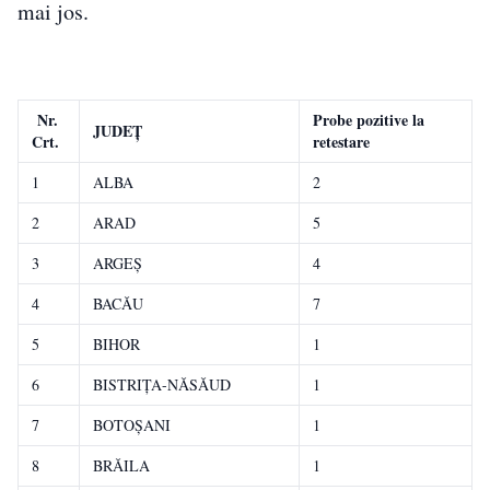
mai jos.
Nr.
Probe pozitive la
JUDEȚ
Crt.
retestare
1
ALBA
2
2
ARAD
5
3
ARGEŞ
4
4
BACĂU
7
5
BIHOR
1
6
BISTRIŢA-NĂSĂUD
1
7
BOTOŞANI
1
8
BRĂILA
1