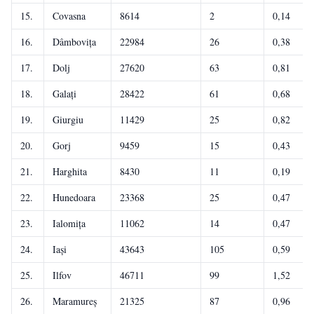
15.
Covasna
8614
2
0,14
16.
Dâmbovița
22984
26
0,38
17.
Dolj
27620
63
0,81
18.
Galați
28422
61
0,68
19.
Giurgiu
11429
25
0,82
20.
Gorj
9459
15
0,43
21.
Harghita
8430
11
0,19
22.
Hunedoara
23368
25
0,47
23.
Ialomița
11062
14
0,47
24.
Iași
43643
105
0,59
25.
Ilfov
46711
99
1,52
26.
Maramureș
21325
87
0,96