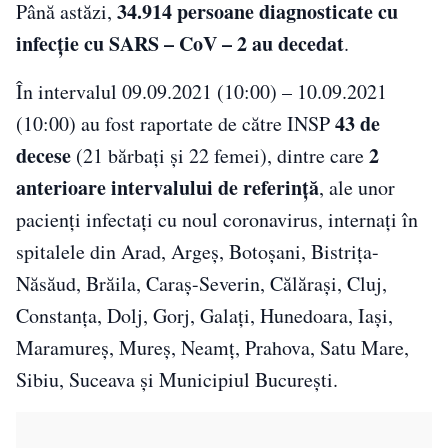
34.914 persoane diagnosticate cu
Până astăzi,
infecție cu SARS – CoV – 2 au decedat
.
În intervalul 09.09.2021 (10:00) – 10.09.2021
43 de
(10:00) au fost raportate de către INSP
decese
2
(21 bărbați și 22 femei), dintre care
anterioare intervalului de referință
, ale unor
pacienți infectați cu noul coronavirus, internați în
spitalele din Arad, Argeș, Botoșani, Bistrița-
Năsăud, Brăila, Caraș-Severin, Călărași, Cluj,
Constanța, Dolj, Gorj, Galați, Hunedoara, Iași,
Maramureș, Mureș, Neamț, Prahova, Satu Mare,
Sibiu, Suceava și Municipiul București.