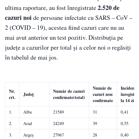
2.520 de
ultima raportare, au fost înregistrate
cazuri noi
de persoane infectate cu SARS – CoV –
2 (COVID – 19), acestea fiind cazuri care nu au
mai avut anterior un test pozitiv. Distribuția pe
județe a cazurilor per total și a celor noi o regăsiți
în tabelul de mai jos.
Număr de
Incidenț
Nr.
Număr de cazuri
Județ
cazuri nou
înregistra
crt.
confirmate(total)
confirmate
la 14 zile
1.
Alba
21589
31
0,41
2.
Arad
24249
39
0,55
3.
Argeș
27967
28
0,40