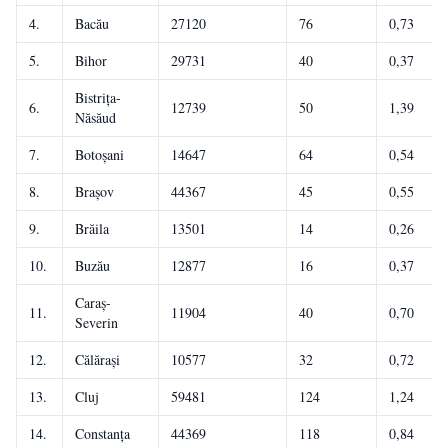
4.
Bacău
27120
76
0,73
5.
Bihor
29731
40
0,37
Bistrița-
6.
12739
50
1,39
Năsăud
7.
Botoșani
14647
64
0,54
8.
Brașov
44367
45
0,55
9.
Brăila
13501
14
0,26
10.
Buzău
12877
16
0,37
Caraș-
11.
11904
40
0,70
Severin
12.
Călărași
10577
32
0,72
13.
Cluj
59481
124
1,24
14.
Constanța
44369
118
0,84