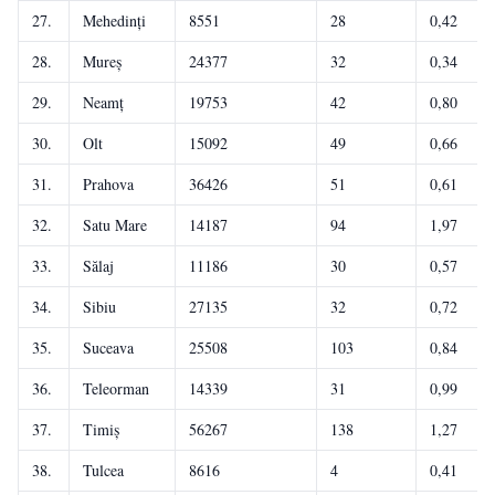
27.
Mehedinți
8551
28
0,42
28.
Mureș
24377
32
0,34
29.
Neamț
19753
42
0,80
30.
Olt
15092
49
0,66
31.
Prahova
36426
51
0,61
32.
Satu Mare
14187
94
1,97
33.
Sălaj
11186
30
0,57
34.
Sibiu
27135
32
0,72
35.
Suceava
25508
103
0,84
36.
Teleorman
14339
31
0,99
37.
Timiș
56267
138
1,27
38.
Tulcea
8616
4
0,41