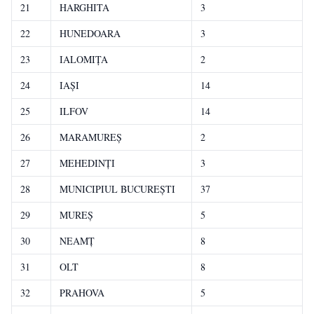
21
HARGHITA
3
22
HUNEDOARA
3
23
IALOMIŢA
2
24
IAŞI
14
25
ILFOV
14
26
MARAMUREŞ
2
27
MEHEDINŢI
3
28
MUNICIPIUL BUCUREŞTI
37
29
MUREŞ
5
30
NEAMŢ
8
31
OLT
8
32
PRAHOVA
5