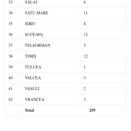
33
SĂLAJ
4
34
SATU MARE
11
35
SIBIU
8
36
SUCEAVA
12
37
TELEORMAN
5
38
TIMIŞ
12
39
TULCEA
1
40
VÂLCEA
3
41
VASLUI
2
42
VRANCEA
3
Total
259