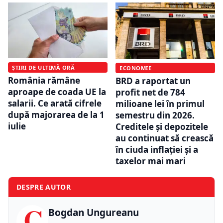
ȘTIRI DE ULTIMĂ ORĂ
ECONOMIE
România rămâne
BRD a raportat un
aproape de coada UE la
profit net de 784
salarii. Ce arată cifrele
milioane lei în primul
după majorarea de la 1
semestru din 2026.
iulie
Creditele și depozitele
au continuat să crească
în ciuda inflației și a
taxelor mai mari
DESPRE AUTOR
C
Bogdan Ungureanu