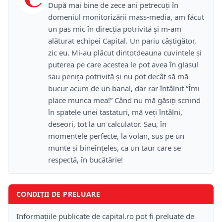
După mai bine de zece ani petrecuţi în
domeniul monitorizării mass-media, am făcut
un pas mic în direcţia potrivită şi m-am
alăturat echipei Capital. Un pariu câştigător,
zic eu. Mi-au plăcut dintotdeauna cuvintele şi
puterea pe care acestea le pot avea în glasul
sau peniţa potrivită şi nu pot decât să mă
bucur acum de un banal, dar rar întâlnit “Îmi
place munca mea!” Când nu mă găsiţi scriind
în spatele unei tastaturi, mă veţi întâlni,
deseori, tot la un calculator. Sau, în
momentele perfecte, la volan, sus pe un
munte şi bineînţeles, ca un taur care se
respectă, în bucătărie!
CONDIȚII DE PRELUARE
Informațiile publicate de capital.ro pot fi preluate de