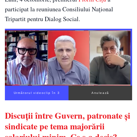
participat la reuniunea Consiliului Național
Tripartit pentru Dialog Social.
Următorul videoclip în 2
Anulează
Discuţii între Guvern, patronate şi
sindicate pe tema majorării
salariului minim. Ce s-a decis?