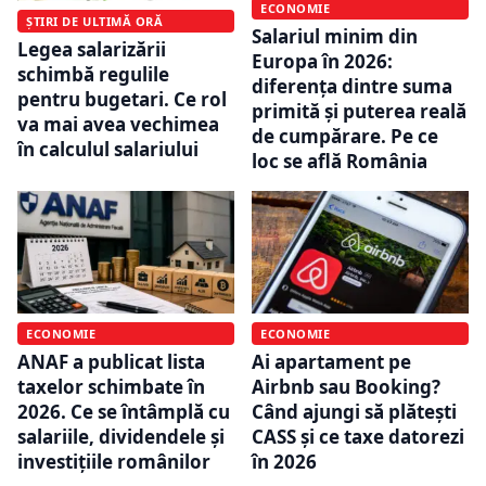
ECONOMIE
ȘTIRI DE ULTIMĂ ORĂ
Salariul minim din
Legea salarizării
Europa în 2026:
schimbă regulile
diferența dintre suma
pentru bugetari. Ce rol
primită și puterea reală
va mai avea vechimea
de cumpărare. Pe ce
în calculul salariului
loc se află România
ECONOMIE
ECONOMIE
ANAF a publicat lista
Ai apartament pe
taxelor schimbate în
Airbnb sau Booking?
2026. Ce se întâmplă cu
Când ajungi să plătești
salariile, dividendele și
CASS și ce taxe datorezi
investițiile românilor
în 2026