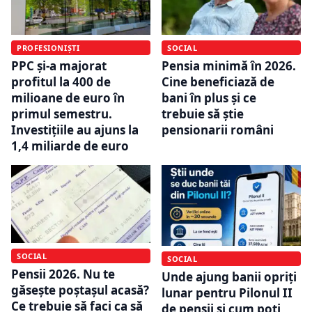
PROFESIONIȘTI
SOCIAL
PPC și-a majorat
Pensia minimă în 2026.
profitul la 400 de
Cine beneficiază de
milioane de euro în
bani în plus și ce
primul semestru.
trebuie să știe
Investițiile au ajuns la
pensionarii români
1,4 miliarde de euro
SOCIAL
SOCIAL
Pensii 2026. Nu te
Unde ajung banii opriți
găsește poștașul acasă?
lunar pentru Pilonul II
Ce trebuie să faci ca să
de pensii și cum poți