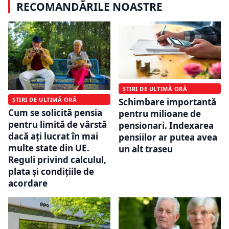
RECOMANDĂRILE NOASTRE
ȘTIRI DE ULTIMĂ ORĂ
ȘTIRI DE ULTIMĂ ORĂ
Schimbare importantă
Cum se solicită pensia
pentru milioane de
pentru limită de vârstă
pensionari. Indexarea
dacă ați lucrat în mai
pensiilor ar putea avea
multe state din UE.
un alt traseu
Reguli privind calculul,
plata și condițiile de
acordare