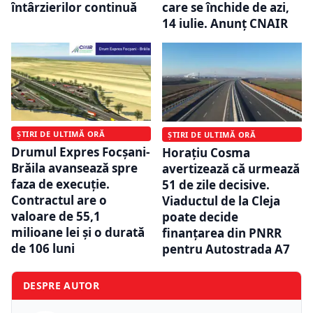
întârzierilor continuă
care se închide de azi,
14 iulie. Anunț CNAIR
ȘTIRI DE ULTIMĂ ORĂ
ȘTIRI DE ULTIMĂ ORĂ
Drumul Expres Focșani-
Horațiu Cosma
Brăila avansează spre
avertizează că urmează
faza de execuție.
51 de zile decisive.
Contractul are o
Viaductul de la Cleja
valoare de 55,1
poate decide
milioane lei și o durată
finanțarea din PNRR
de 106 luni
pentru Autostrada A7
DESPRE AUTOR