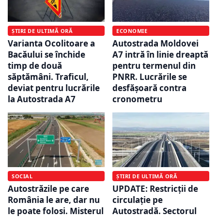
ȘTIRI DE ULTIMĂ ORĂ
ECONOMIE
Varianta Ocolitoare a
Autostrada Moldovei
Bacăului se închide
A7 intră în linie dreaptă
timp de două
pentru termenul din
săptămâni. Traficul,
PNRR. Lucrările se
deviat pentru lucrările
desfășoară contra
la Autostrada A7
cronometru
SOCIAL
ȘTIRI DE ULTIMĂ ORĂ
Autostrăzile pe care
UPDATE: Restricții de
România le are, dar nu
circulație pe
le poate folosi. Misterul
Autostradă. Sectorul