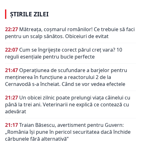
ȘTIRILE ZILEI
22:27
Mătreața, coșmarul românilor! Ce trebuie să faci
pentru un scalp sănătos. Obiceiuri de evitat
22:07
Cum se îngrijește corect părul creț vara? 10
reguli esențiale pentru bucle perfecte
21:47
Operațiunea de scufundare a barjelor pentru
menținerea în funcțiune a reactorului 2 de la
Cernavodă s-a încheiat. Când se vor vedea efectele
21:27
Un obicei zilnic poate prelungi viața câinelui cu
până la trei ani. Veterinarii ne explică ce contează cu
adevărat
21:17
Traian Băsescu, avertisment pentru Guvern:
„România își pune în pericol securitatea dacă închide
cărbunele fără alternativă”