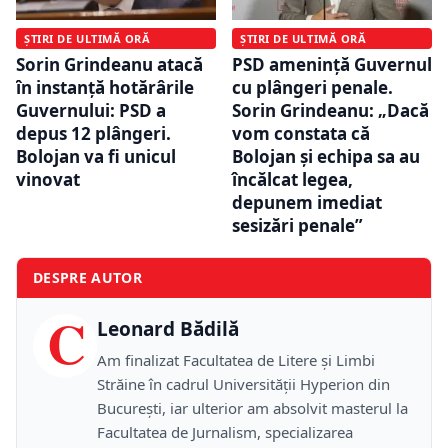
ȘTIRI DE ULTIMĂ ORĂ
ȘTIRI DE ULTIMĂ ORĂ
Sorin Grindeanu atacă
PSD amenință Guvernul
în instanță hotărârile
cu plângeri penale.
Guvernului: PSD a
Sorin Grindeanu: „Dacă
depus 12 plângeri.
vom constata că
Bolojan va fi unicul
Bolojan și echipa sa au
vinovat
încălcat legea,
depunem imediat
sesizări penale”
DESPRE AUTOR
C
Leonard Bădilă
Am finalizat Facultatea de Litere și Limbi
Străine în cadrul Universității Hyperion din
București, iar ulterior am absolvit masterul la
Facultatea de Jurnalism, specializarea