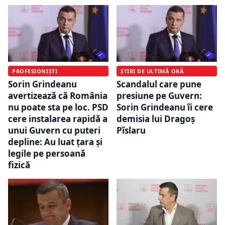
PROFESIONIȘTI
ȘTIRI DE ULTIMĂ ORĂ
Sorin Grindeanu
Scandalul care pune
avertizează că România
presiune pe Guvern:
nu poate sta pe loc. PSD
Sorin Grindeanu îi cere
cere instalarea rapidă a
demisia lui Dragoș
unui Guvern cu puteri
Pîslaru
depline: Au luat ţara şi
legile pe persoană
fizică