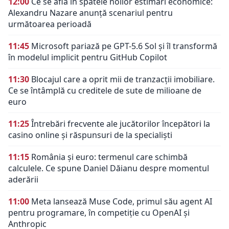
12:00
Ce se află în spatele noilor estimări economice:
Alexandru Nazare anunță scenariul pentru
următoarea perioadă
11:45
Microsoft pariază pe GPT-5.6 Sol și îl transformă
în modelul implicit pentru GitHub Copilot
11:30
Blocajul care a oprit mii de tranzacții imobiliare.
Ce se întâmplă cu creditele de sute de milioane de
euro
11:25
Întrebări frecvente ale jucătorilor începători la
casino online și răspunsuri de la specialiști
11:15
România și euro: termenul care schimbă
calculele. Ce spune Daniel Dăianu despre momentul
aderării
11:00
Meta lansează Muse Code, primul său agent AI
pentru programare, în competiție cu OpenAI și
Anthropic