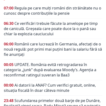
07:00
Regula pe care mulți români din străinătate nu o
cunosc despre contribuțiile la pensie
06:30
Ce verificări trebuie făcute la anvelope pe timp
de caniculă. Greșeala care poate duce la o pană sau
chiar la explozia cauciucului
06:00
Românii care lucrează în Germania, afectați de o
nouă regulă: pot primi mai puțini bani la salariu fără să
fie anunțați
00:05
UPDATE. România evită retrogradarea în
categoria „junk” după evaluarea Moody’s. Agenția a
reconfirmat ratingul suveran la Baa3
00:00
Ai datorii la ANAF? Cum verifici gratuit, online,
situația fiscală în doar câteva minute
23:48
Scufundarea primelor două barje de pe Dunăre,
finalizată vineri seara. Radu Miruță spune că navigația