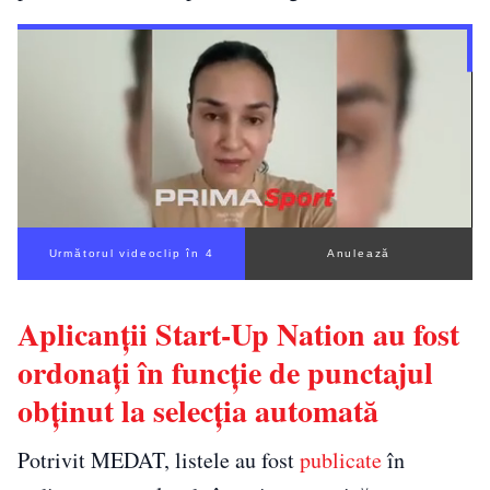
Următorul videoclip în 3
Anulează
Aplicanții Start-Up Nation au fost
ordonați în funcție de punctajul
obținut la selecția automată
Potrivit MEDAT, listele au fost
publicate
în