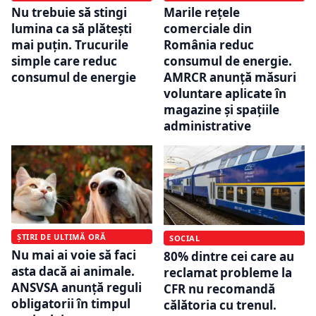
Nu trebuie să stingi
Marile rețele
lumina ca să plătești
comerciale din
mai puțin. Trucurile
România reduc
simple care reduc
consumul de energie.
consumul de energie
AMRCR anunță măsuri
voluntare aplicate în
magazine și spațiile
administrative
ȘTIRI DE ULTIMĂ ORĂ
SOCIAL
Nu mai ai voie să faci
80% dintre cei care au
asta dacă ai animale.
reclamat probleme la
ANSVSA anunță reguli
CFR nu recomandă
obligatorii în timpul
călătoria cu trenul.