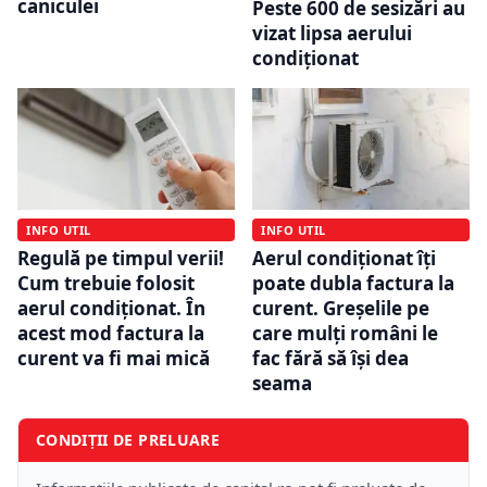
caniculei
Peste 600 de sesizări au
vizat lipsa aerului
condiționat
INFO UTIL
INFO UTIL
Regulă pe timpul verii!
Aerul condiționat îți
Cum trebuie folosit
poate dubla factura la
aerul condiționat. În
curent. Greșelile pe
acest mod factura la
care mulți români le
curent va fi mai mică
fac fără să își dea
seama
CONDIȚII DE PRELUARE