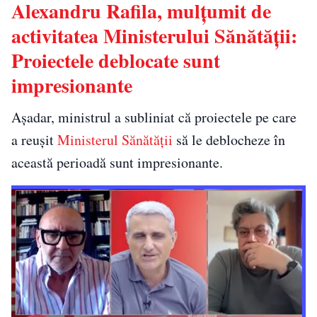
Alexandru Rafila, mulțumit de
activitatea Ministerului Sănătății:
Proiectele deblocate sunt
impresionante
Așadar, ministrul a subliniat că proiectele pe care
a reușit
Ministerul Sănătăţii
să le deblocheze în
această perioadă sunt impresionante.