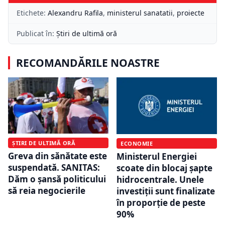
Etichete:
Alexandru Rafila
,
ministerul sanatatii
,
proiecte
Publicat în:
Știri de ultimă oră
RECOMANDĂRILE NOASTRE
ȘTIRI DE ULTIMĂ ORĂ
ECONOMIE
Greva din sănătate este
Ministerul Energiei
suspendată. SANITAS:
scoate din blocaj șapte
Dăm o şansă politicului
hidrocentrale. Unele
să reia negocierile
investiții sunt finalizate
în proporție de peste
90%