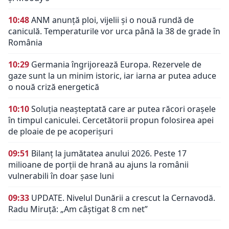
10:48
ANM anunță ploi, vijelii și o nouă rundă de
caniculă. Temperaturile vor urca până la 38 de grade în
România
10:29
Germania îngrijorează Europa. Rezervele de
gaze sunt la un minim istoric, iar iarna ar putea aduce
o nouă criză energetică
10:10
Soluția neașteptată care ar putea răcori orașele
în timpul caniculei. Cercetătorii propun folosirea apei
de ploaie de pe acoperișuri
09:51
Bilanț la jumătatea anului 2026. Peste 17
milioane de porții de hrană au ajuns la românii
vulnerabili în doar șase luni
09:33
UPDATE. Nivelul Dunării a crescut la Cernavodă.
Radu Miruță: „Am câștigat 8 cm net”