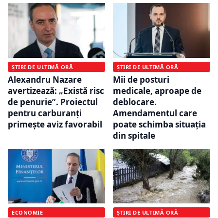
ȘTIRI DE ULTIMĂ ORĂ
ȘTIRI DE ULTIMĂ ORĂ
Alexandru Nazare
Mii de posturi
avertizează: „Există risc
medicale, aproape de
de penurie”. Proiectul
deblocare.
pentru carburanți
Amendamentul care
primește aviz favorabil
poate schimba situația
din spitale
ECONOMIE
ȘTIRI DE ULTIMĂ ORĂ