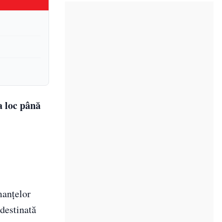
a loc până
manțelor
 destinată