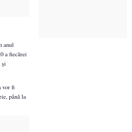
n anul
0 a fiecărei
 și
 vor fi
rie, până la