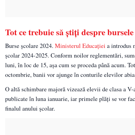
Tot ce trebuie să știți despre bursel
Burse școlare 2024.
Ministerul Educației
a introdus m
școlar 2024-2025. Conform noilor reglementări, sumele
luni, în loc de 15, așa cum se proceda până acum. Totu
octombrie, banii vor ajunge în conturile elevilor abi
O altă schimbare majoră vizează elevii de clasa a V-a 
publicate în luna ianuarie, iar primele plăți se vor fa
finalul anului școlar.