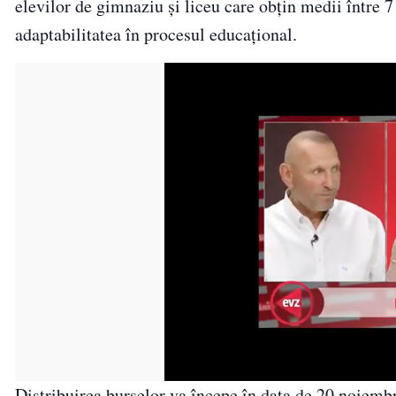
elevilor de gimnaziu și liceu care obțin medii între 7
adaptabilitatea în procesul educațional.
Distribuirea burselor va începe în data de 20 noiembr