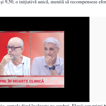
 și 9,50, o inițiativă unică, menită să recompenseze efor
ie, sumele fiind încărcate pe carduri. Elevii vor primi 