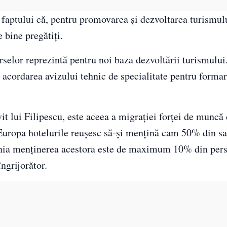
a faptului că, pentru promovarea şi dezvoltarea turismul
e bine pregătiţi.
surselor reprezintă pentru noi baza dezvoltării turismulu
 acordarea avizului tehnic de specialitate pentru forma
 lui Filipescu, este aceea a migraţiei forţei de muncă c
n Europa hotelurile reuşesc să-şi menţină cam 50% din sa
mânia menţinerea acestora este de maximum 10% din per
îngrijorător.