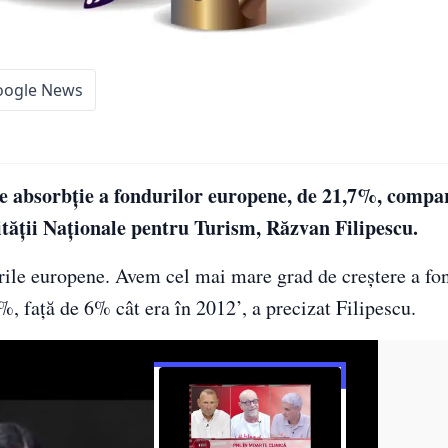
oogle News
 de absorbţie a fondurilor europene, de 21,7%, compa
ităţii Naţionale pentru Turism, Răzvan Filipescu.
rile europene. Avem cel mai mare grad de creştere a fo
%, faţă de 6% cât era în 2012’, a precizat Filipescu.