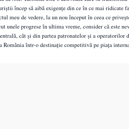
riştii încep să aibă exigenţe din ce în ce mai ridicate f
nctul meu de vedere, la un nou început în ceea ce priveşt
cut unele progrese în ultima vreme, consider că este ne
centrală, cât şi din partea patronatelor şi a operatorilor 
a România într-o destinaţie competitivă pe piaţa interna