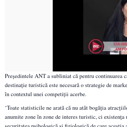
Preşedintele ANT a subliniat că pentru continuarea c
destinaţie turistică este necesară o strategie de market
în contextul unei competiţii acerbe.
‘Toate statisticile ne arată că nu atât bogăţia atracţi
anumite zone în zone de interes turistic, ci existenţa u
securitatea psihologică şi fiziologică de care aceştia 