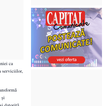
niei ca
 serviciilor,
transformă
 şi
şi datorită