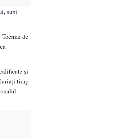
ui, sunt
i. Tocmai de
rea
alificate şi
lariaţi timp
sonalul