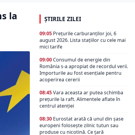
s la
ȘTIRILE ZILEI
09:05
Prețurile carburanților joi, 6
august 2026. Lista stațiilor cu cele mai
mici tarife
09:00
Consumul de energie din
România s-a apropiat de recordul verii.
Importurile au fost esențiale pentru
acoperirea cererii
08:45
Vara aceasta ar putea schimba
prețurile la raft. Alimentele aflate în
centrul atenției
08:30
Eurostat arată că unul din șase
europeni folosește zilnic tutun sau
produse cu nicotină. Ce țară