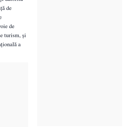
aţă de
e
voie de
de turism, şi
ţională a