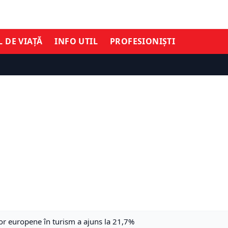
L DE VIAȚĂ
INFO UTIL
PROFESIONIȘTI
or europene în turism a ajuns la 21,7%