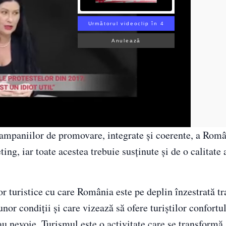
Următorul videoclip în 3
Anulează
ampaniilor de promovare, integrate şi coerente, a Româ
ing, iar toate acestea trebuie susţinute şi de o calitate a
ilor turistice cu care România este pe deplin înzestrată 
nor condiţii şi care vizează să ofere turiştilor confortul
au nevoie. Turismul este o activitate care se transformă 