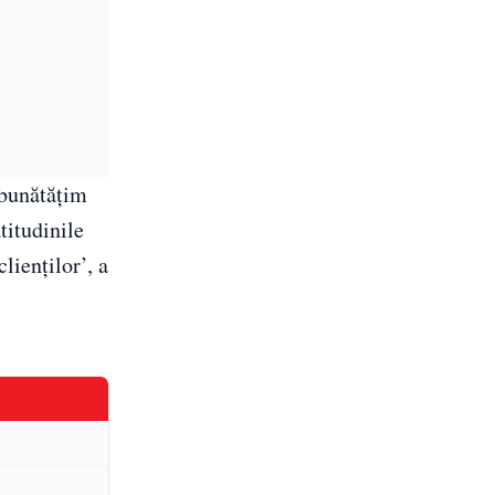
mbunătăţim
titudinile
clienţilor’, a