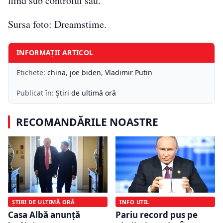
fiind sub controlul său.
Sursa foto: Dreamstime.
INFORMAȚII ARTICOL
Etichete:
china
,
joe biden
,
Vladimir Putin
Publicat în:
Știri de ultimă oră
RECOMANDĂRILE NOASTRE
ȘTIRI DE ULTIMĂ ORĂ
INFO UTIL
Casa Albă anunță
Pariu record pus pe