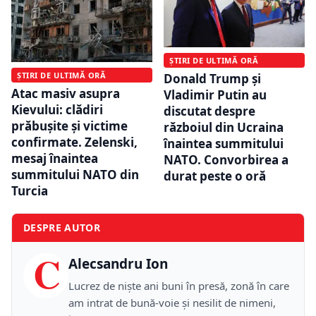
ȘTIRI DE ULTIMĂ ORĂ
ȘTIRI DE ULTIMĂ ORĂ
Donald Trump și
Atac masiv asupra
Vladimir Putin au
Kievului: clădiri
discutat despre
prăbușite și victime
războiul din Ucraina
confirmate. Zelenski,
înaintea summitului
mesaj înaintea
NATO. Convorbirea a
summitului NATO din
durat peste o oră
Turcia
DESPRE AUTOR
C
Alecsandru Ion
Lucrez de niște ani buni în presă, zonă în care
am intrat de bună-voie și nesilit de nimeni,