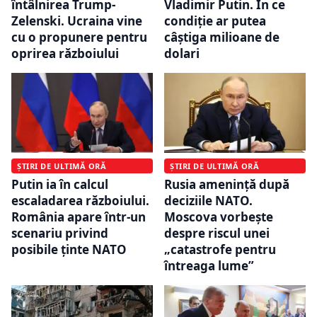
întâlnirea Trump-
Vladimir Putin. În ce
Zelenski. Ucraina vine
condiție ar putea
cu o propunere pentru
câștiga milioane de
oprirea războiului
dolari
ȘTIRI DE ULTIMĂ ORĂ
ȘTIRI DE ULTIMĂ ORĂ
Putin ia în calcul
Rusia amenință după
escaladarea războiului.
deciziile NATO.
România apare într-un
Moscova vorbește
scenariu privind
despre riscul unei
posibile ținte NATO
„catastrofe pentru
întreaga lume”