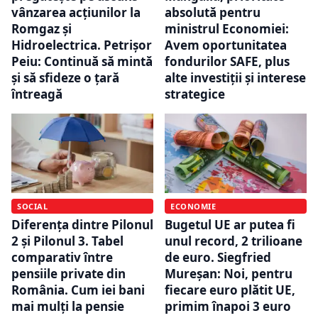
vânzarea acțiunilor la
absolută pentru
Romgaz și
ministrul Economiei:
Hidroelectrica. Petrișor
Avem oportunitatea
Peiu: Continuă să mintă
fondurilor SAFE, plus
și să sfideze o țară
alte investiţii şi interese
întreagă
strategice
SOCIAL
ECONOMIE
Diferența dintre Pilonul
Bugetul UE ar putea fi
2 și Pilonul 3. Tabel
unul record, 2 trilioane
comparativ între
de euro. Siegfried
pensiile private din
Mureșan: Noi, pentru
România. Cum iei bani
fiecare euro plătit UE,
mai mulți la pensie
primim înapoi 3 euro