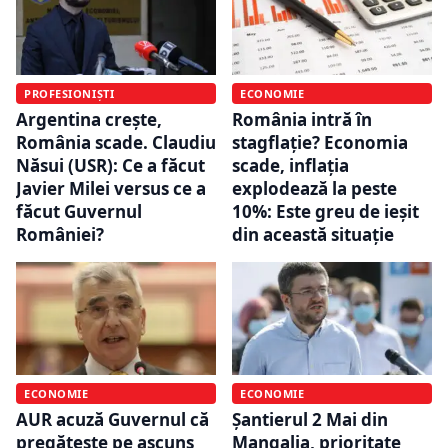
PROFESIONIȘTI
ECONOMIE
Argentina crește,
România intră în
România scade. Claudiu
stagflație? Economia
Năsui (USR): Ce a făcut
scade, inflația
Javier Milei versus ce a
explodează la peste
făcut Guvernul
10%: Este greu de ieşit
României?
din această situaţie
ECONOMIE
ECONOMIE
AUR acuză Guvernul că
Șantierul 2 Mai din
pregătește pe ascuns
Mangalia, prioritate