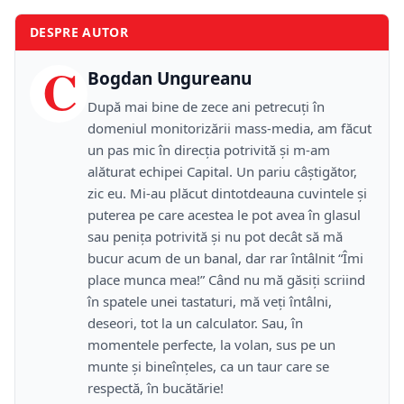
DESPRE AUTOR
C
Bogdan Ungureanu
După mai bine de zece ani petrecuţi în
domeniul monitorizării mass-media, am făcut
un pas mic în direcţia potrivită şi m-am
alăturat echipei Capital. Un pariu câştigător,
zic eu. Mi-au plăcut dintotdeauna cuvintele şi
puterea pe care acestea le pot avea în glasul
sau peniţa potrivită şi nu pot decât să mă
bucur acum de un banal, dar rar întâlnit “Îmi
place munca mea!” Când nu mă găsiţi scriind
în spatele unei tastaturi, mă veţi întâlni,
deseori, tot la un calculator. Sau, în
momentele perfecte, la volan, sus pe un
munte şi bineînţeles, ca un taur care se
respectă, în bucătărie!