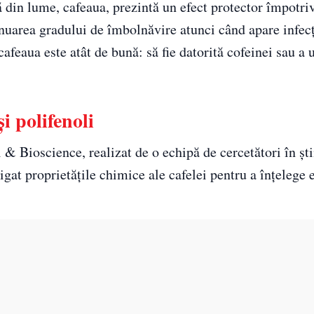
ă din lume, cafeaua, prezintă un efect protector împot
atenuarea gradului de îmbolnăvire atunci când apare infec
cafeaua este atât de bună: să fie datorită cofeinei sau a 
i polifenoli
& Bioscience, realizat de o echipă de cercetători în ști
igat proprietățile chimice ale cafelei pentru a înțelege 