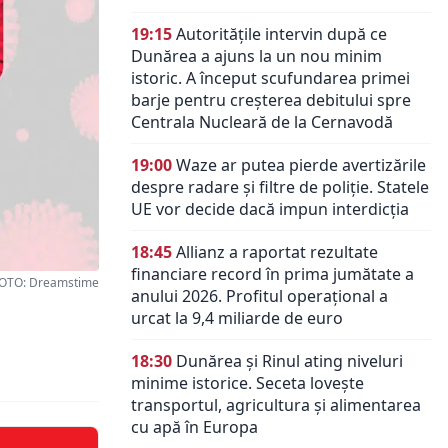
19:15
Autoritățile intervin după ce
Dunărea a ajuns la un nou minim
istoric. A început scufundarea primei
barje pentru creșterea debitului spre
Centrala Nucleară de la Cernavodă
19:00
Waze ar putea pierde avertizările
despre radare și filtre de poliție. Statele
UE vor decide dacă impun interdicția
18:45
Allianz a raportat rezultate
financiare record în prima jumătate a
OTO: Dreamstime
anului 2026. Profitul operațional a
urcat la 9,4 miliarde de euro
18:30
Dunărea și Rinul ating niveluri
minime istorice. Seceta lovește
transportul, agricultura și alimentarea
cu apă în Europa