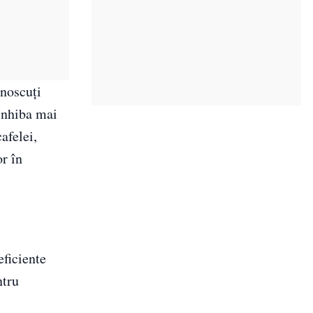
unoscuți
 inhiba mai
afelei,
r în
eficiente
ntru