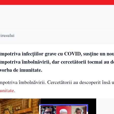
virusului
împotriva infecțiilor grave cu COVID, susține un nou
 împotriva îmbolnăvirii, dar cercetătorii tocmai au d
 vorba de imunitate.
împotriva îmbolnăvirii. Cercetătorii au descoperit însă u
unitate
.