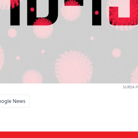
SURSA F
oogle News