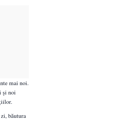
ante mai noi.
 și noi
iilor.
zi, băutura