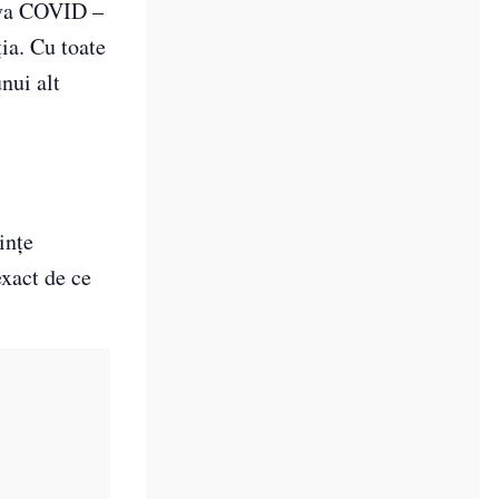
riva COVID –
ția. Cu toate
unui alt
ințe
exact de ce