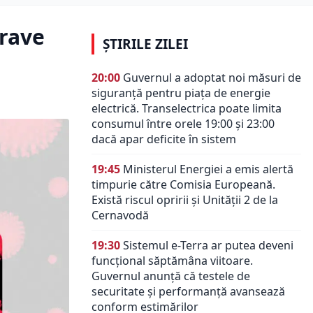
grave
ȘTIRILE ZILEI
20:00
Guvernul a adoptat noi măsuri de
siguranță pentru piața de energie
electrică. Transelectrica poate limita
consumul între orele 19:00 și 23:00
dacă apar deficite în sistem
19:45
Ministerul Energiei a emis alertă
timpurie către Comisia Europeană.
Există riscul opririi și Unității 2 de la
Cernavodă
19:30
Sistemul e-Terra ar putea deveni
funcțional săptămâna viitoare.
Guvernul anunță că testele de
securitate și performanță avansează
conform estimărilor