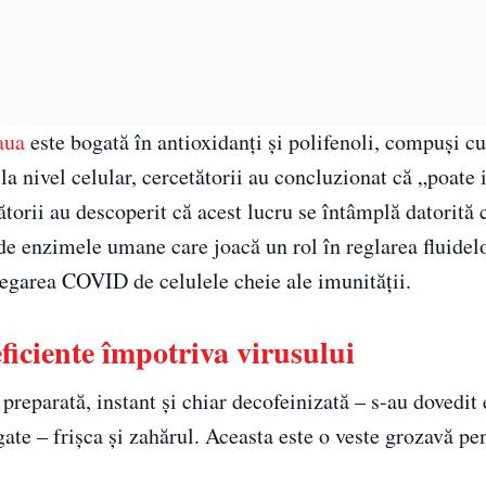
aua
este bogată în antioxidanți și polifenoli, compuși c
 la nivel celular, cercetătorii au concluzionat că „poate
orii au descoperit că acest lucru se întâmplă datorită c
 enzimele umane care joacă un rol în reglarea fluidelo
legarea COVID de celulele cheie ale imunității.
eficiente împotriva virusului
 preparată, instant și chiar decofeinizată – s-au dovedit 
ate – frișca și zahărul. Aceasta este o veste grozavă pe