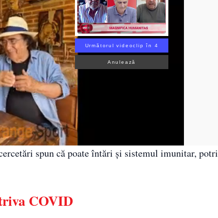
Următorul videoclip în 3
Anulează
cercetări spun că poate întări și sistemul imunitar, potr
otriva COVID