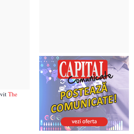
ivit
The