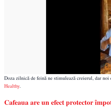
Doza zilnică de feină ne stimulează creierul, dar noi 
Healthy
.
Cafeaua are un efect protector împ