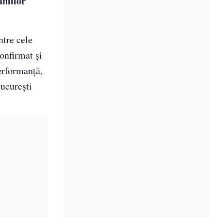
aniilor
ntre cele
confirmat și
erformanţă,
Bucureşti