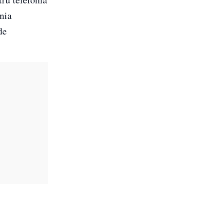
nia
de