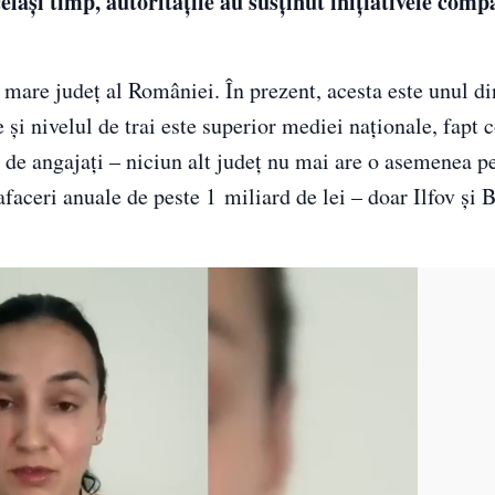
elași timp, autoritățile au susținut inițiativele comp
mare județ al României. În prezent, acesta este unul di
 și nivelul de trai este superior mediei naționale, fapt 
 de angajaţi – niciun alt judeţ nu mai are o asemenea p
faceri anuale de peste 1 miliard de lei – doar Ilfov şi 