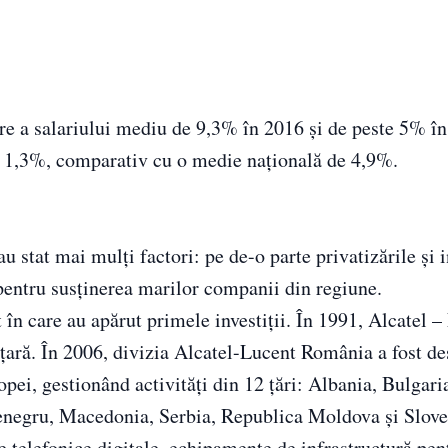
e a salariului mediu de 9,3% în 2016 şi de peste 5% în 
ă, 1,3%, comparativ cu o medie naţională de 4,9%.
 stat mai mulți factori: pe de-o parte privatizările și i
r pentru susținerea marilor companii din regiune.
în care au apărut primele investiții. În 1991, Alcatel –
n ţară. În 2006, divizia Alcatel-Lucent România a fost 
pei, gestionând activităţi din 12 ţări: Albania, Bulgari
enegru, Macedonia, Serbia, Republica Moldova şi Slove
 telefonice digitale, echipamente de infrastructură pen