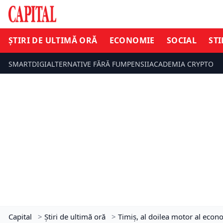
ȘTIRI DE ULTIMĂ ORĂ
ECONOMIE
SOCIAL
STI
SMARTDIGI
ALTERNATIVE FĂRĂ FUM
PENSII
ACADEMIA CRYPTO
Capital
>
Știri de ultimă oră
>
Timiș, al doilea motor al econ