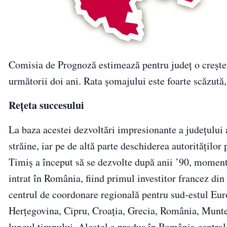
Comisia de Prognoză estimează pentru județ o creşter
următorii doi ani. Rata şomajului este foarte scăzut
Rețeta succesului
La baza acestei dezvoltări impresionante a județului au
străine, iar pe de altă parte deschiderea autoritățilo
Timiș a început să se dezvolte după anii ’90, moment 
intrat în România, fiind primul investitor francez di
centrul de coordonare regională pentru sud-estul Euro
Herţegovina, Cipru, Croaţia, Grecia, România, Munt
lungul timpului, Alcatel a produs în România centrale