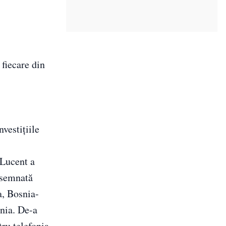
fiecare din
nvestițiile
 Lucent a
desemnată
a, Bosnia-
nia. De-a
tru telefonia