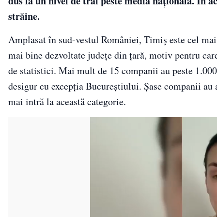
dus la un nivel de trai peste media națională. În ac
străine.
Amplasat în sud-vestul României, Timiș este cel mai 
mai bine dezvoltate județe din țară, motiv pentru care
de statistici. Mai mult de 15 companii au peste 1.000
desigur cu excepţia Bucureştiului. Şase companii au a
mai intră la această categorie.