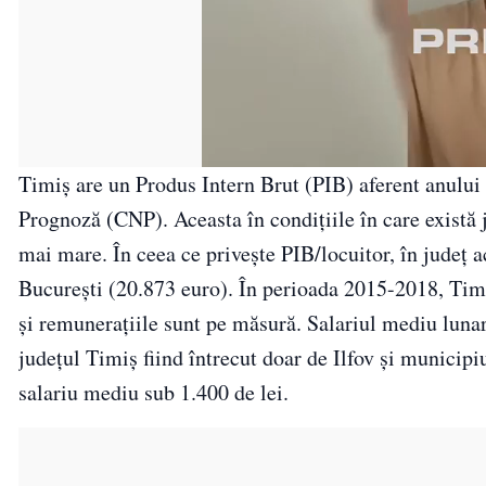
Timiş are un Produs Intern Brut (PIB) aferent anului
Prognoză (CNP). Aceasta în condiţiile în care există
mai mare. În ceea ce privește PIB/locuitor, în județ a
Bucureşti (20.873 euro). În perioada 2015-2018, Tim
și remunerațiile sunt pe măsură. Salariul mediu lunar 
judeţul Timiş fiind întrecut doar de Ilfov şi munici
salariu mediu sub 1.400 de lei.