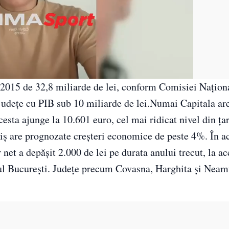
 2015 de 32,8 miliarde de lei, conform Comisiei Naţion
 judeţe cu PIB sub 10 miliarde de lei.Numai Capitala ar
cesta ajunge la 10.601 euro, cel mai ridicat nivel din ţa
iş are prognozate creşteri economice de peste 4%. În a
net a depăşit 2.000 de lei pe durata anului trecut, la ac
piul Bucureşti. Judeţe precum Covasna, Harghita şi Neam