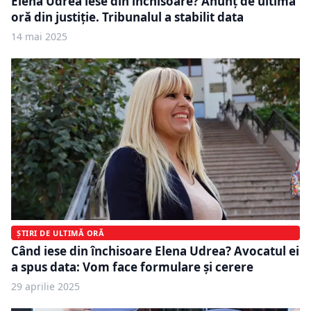
Elena Udrea iese din închisoare? Anunț de ultimă
oră din justiție. Tribunalul a stabilit data
14 mai 2025
ȘTIRI DE ULTIMĂ ORĂ
Când iese din închisoare Elena Udrea? Avocatul ei
a spus data: Vom face formulare și cerere
29 aprilie 2025