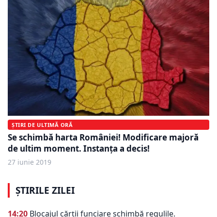
ȘTIRI DE ULTIMĂ ORĂ
Se schimbă harta României! Modificare majoră
de ultim moment. Instanța a decis!
27 iunie 2019
ȘTIRILE ZILEI
14:20
Blocajul cărții funciare schimbă regulile.