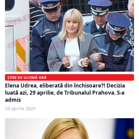
ȘTIRI DE ULTIMĂ ORĂ
Elena Udrea, eliberată din închisoare?! Decizia
luată azi, 29 aprilie, de Tribunalul Prahova. S-a
admis
29 aprilie 2025