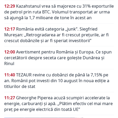
12:29
Kazahstanul vrea să majoreze cu 31% exporturile
de petrol prin ruta BTC. Volumul transportat ar urma
să ajungă la 1,7 milioane de tone în acest an
12:17
România evită categoria „junk”. Siegfried
Mureșan: „Retrogradarea ar fi crescut preţurile, ar fi
crescut dobânzile şi ar fi speriat investitorii”
12:00
Avertisment pentru România și Europa. Ce spun
cercetătorii despre seceta care golește Dunărea și
Rinul
11:40
TEZAUR revine cu dobânzi de până la 7,15% pe
an. Românii pot investi din 10 august în noua ediție a
titlurilor de stat
11:27
Gheorghe Piperea acuză scumpiri accelerate la
energie, carburanți și apă. „Plătim efectiv cel mai mare
preț pe energie electrică din toată UE”