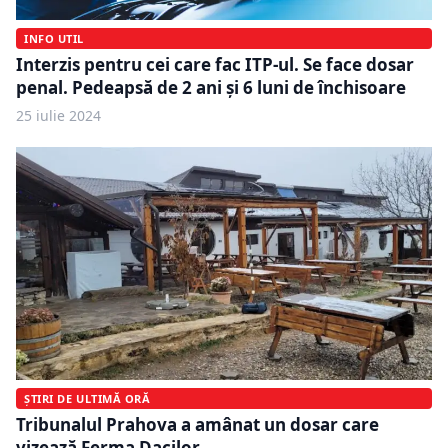
INFO UTIL
Interzis pentru cei care fac ITP-ul. Se face dosar
penal. Pedeapsă de 2 ani și 6 luni de închisoare
25 iulie 2024
ȘTIRI DE ULTIMĂ ORĂ
Tribunalul Prahova a amânat un dosar care
vizează Ferma Dacilor