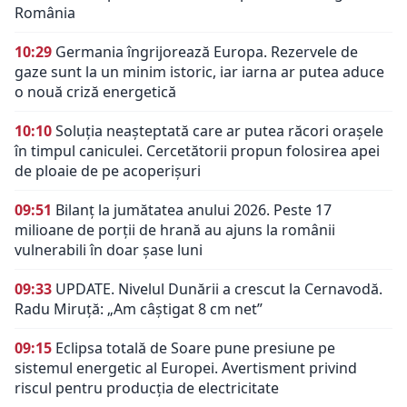
România
10:29
Germania îngrijorează Europa. Rezervele de
gaze sunt la un minim istoric, iar iarna ar putea aduce
o nouă criză energetică
10:10
Soluția neașteptată care ar putea răcori orașele
în timpul caniculei. Cercetătorii propun folosirea apei
de ploaie de pe acoperișuri
09:51
Bilanț la jumătatea anului 2026. Peste 17
milioane de porții de hrană au ajuns la românii
vulnerabili în doar șase luni
09:33
UPDATE. Nivelul Dunării a crescut la Cernavodă.
Radu Miruță: „Am câștigat 8 cm net”
09:15
Eclipsa totală de Soare pune presiune pe
sistemul energetic al Europei. Avertisment privind
riscul pentru producția de electricitate