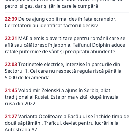
petrol și gaz, dar și țările care le cumpără
22:39
De ce ajung copiii mai des în fața ecranelor.
Cercetătorii au identificat factorul decisiv
22:21
MAE a emis o avertizare pentru românii care se
află sau călătoresc în Japonia. Taifunul Dolphin aduce
rafale puternice de vânt și precipitații abundente
22:03
Trotinetele electrice, interzise în parcurile din
Sectorul 1. Cei care nu respectă regula riscă până la
5.000 de lei amendă
21:45
Volodimir Zelenski a ajuns în Serbia, aliat
tradiţional al Rusiei. Este prima vizită după invazia
rusă din 2022
21:27
Varianta Ocolitoare a Bacăului se închide timp de
două săptămâni. Traficul, deviat pentru lucrările la
Autostrada A7