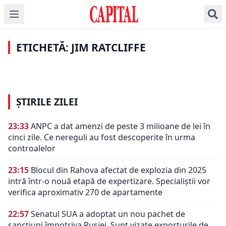
Jim Ratcliffe vrea să
ȘTIRI DE ULTIMĂ ORĂ
„armele nucleare
construiască mașini
digitale”. Directorul
Un nou miliardar la
de teren în Franța.
CIA avertizează
Manchester United!
Este unul din cei mai
asupra noii curse
Cine a devenit
vehemenți susținători
ETICHETĂ: JIM RATCLIFFE
tehnologice
proprietarul clubului
ai Brexit
ȘTIRILE ZILEI
23:33
ANPC a dat amenzi de peste 3 milioane de lei în
cinci zile. Ce nereguli au fost descoperite în urma
controalelor
23:15
Blocul din Rahova afectat de explozia din 2025
intră într-o nouă etapă de expertizare. Specialiștii vor
verifica aproximativ 270 de apartamente
22:57
Senatul SUA a adoptat un nou pachet de
sancțiuni împotriva Rusiei. Sunt vizate exporturile de