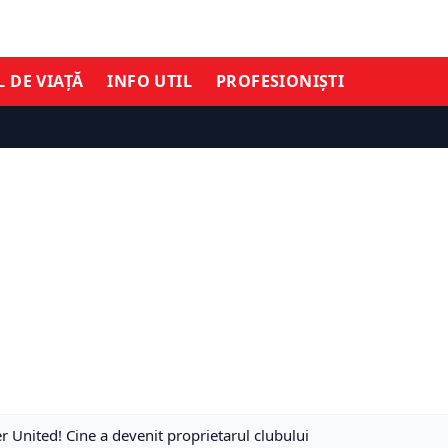
L DE VIAȚĂ
INFO UTIL
PROFESIONIȘTI
 United! Cine a devenit proprietarul clubului