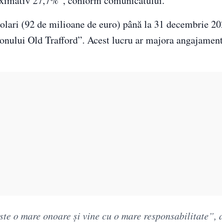
roximativ 27,7%”, conform comunicatului.
 dolari (92 de milioane de euro) până la 31 decembrie 
adionului Old Trafford”. Acest lucru ar majora angajament
ste o mare onoare şi vine cu o mare responsabilitate”,