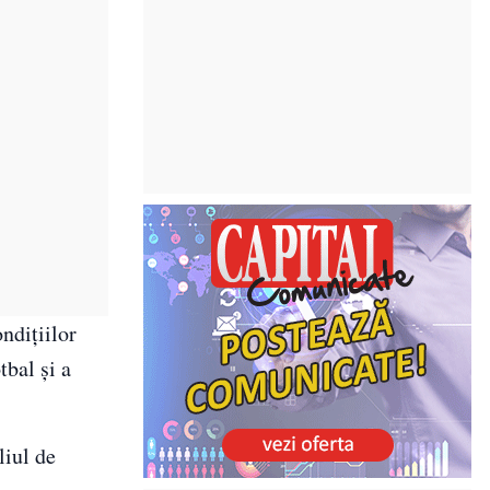
ndițiilor
tbal și a
liul de