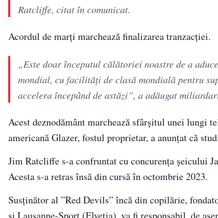
Ratcliffe, citat în comunicat.
Acordul de marţi marchează finalizarea tranzacţiei.
„Este doar începutul călătoriei noastre de a aduce
mondial, cu facilităţi de clasă mondială pentru sup
accelera începând de astăzi”, a adăugat miliardar
Acest deznodământ marchează sfârşitul unei lungi tel
americană Glazer, fostul proprietar, a anunţat că stud
Jim Ratcliffe s-a confruntat cu concurenţa şeicului
Acesta s-a retras însă din cursă în octombrie 2023.
Susţinător al ”Red Devils” încă din copilărie, fondat
şi Lausanne-Sport (Elveţia), va fi responsabil, de as