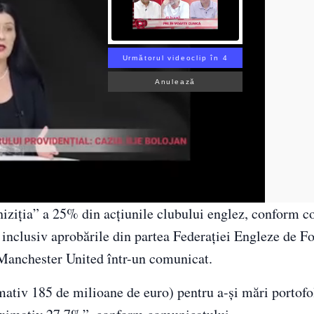
Următorul videoclip în 3
Anulează
hiziția” a 25% din acțiunile clubului englez, conform co
, inclusiv aprobările din partea Federației Engleze de Fo
 Manchester United într-un comunicat.
imativ 185 de milioane de euro) pentru a-și mări portofo