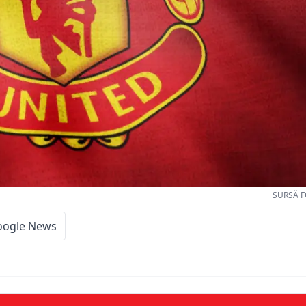
SURSĂ F
oogle News