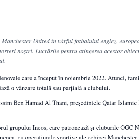
 Manchester United în vârful fotbalului englez, europea
orteri noştri. Lucrările pentru atingerea acestor obiect
ul.
enovele care a început în noiembrie 2022. Atunci, fami
iază o vânzare totală sau parţială a clubului.
 Jassim Ben Hamad Al Thani, preşedintele Qatar Islamic
orul grupului Ineos, care patronează şi cluburile OGC N
emenea, cu operaţiunile sportive ale echipei Manchester