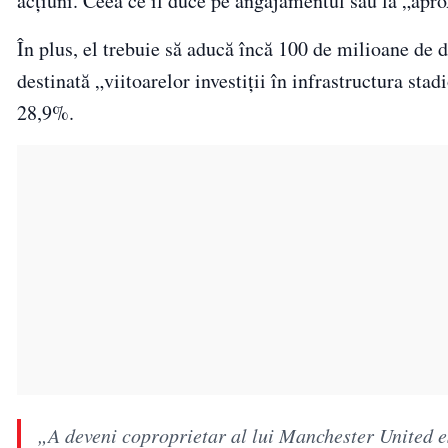
acțiuni. Ceea ce îl duce pe angajamentul său la „ap
În plus, el trebuie să aducă încă 100 de milioane de
destinată „viitoarelor investiții în infrastructura st
28,9%.
„A deveni coproprietar al lui Manchester United e