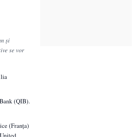
n şi
ive se vor
lia
 Bank (QIB).
ice (Franţa)
 United.