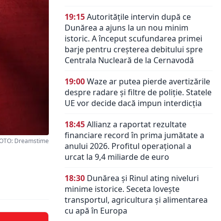
19:15
Autoritățile intervin după ce
Dunărea a ajuns la un nou minim
istoric. A început scufundarea primei
barje pentru creșterea debitului spre
Centrala Nucleară de la Cernavodă
19:00
Waze ar putea pierde avertizările
despre radare și filtre de poliție. Statele
UE vor decide dacă impun interdicția
18:45
Allianz a raportat rezultate
financiare record în prima jumătate a
OTO: Dreamstime
anului 2026. Profitul operațional a
urcat la 9,4 miliarde de euro
18:30
Dunărea și Rinul ating niveluri
minime istorice. Seceta lovește
transportul, agricultura și alimentarea
cu apă în Europa