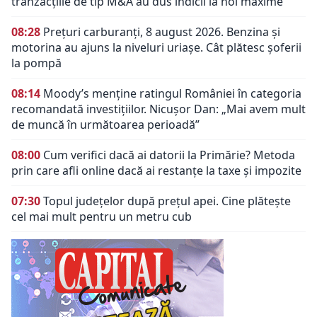
tranzacțiile de tip M&A au dus indicii la noi maxime
08:28
Prețuri carburanți, 8 august 2026. Benzina și
motorina au ajuns la niveluri uriașe. Cât plătesc șoferii
la pompă
08:14
Moody’s menține ratingul României în categoria
recomandată investițiilor. Nicușor Dan: „Mai avem mult
de muncă în următoarea perioadă”
08:00
Cum verifici dacă ai datorii la Primărie? Metoda
prin care afli online dacă ai restanțe la taxe și impozite
07:30
Topul județelor după prețul apei. Cine plătește
cel mai mult pentru un metru cub