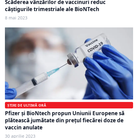
Scăderea vânzărilor de vaccinuri reduc
câștigurile trimestriale ale BioNTech
8 mai 2023
ȘTIRI DE ULTIMĂ ORĂ
Pfizer și BioNtech propun Uniunii Europene să
plătească jumătate din prețul fiecărei doze de
vaccin anulate
30 aprilie 2023