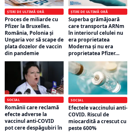
ȘTIRI DE ULTIMĂ ORĂ
ȘTIRI DE ULTIMĂ ORĂ
Proces de miliarde cu
Superba grămăjoară
Pfizer la Bruxelles.
care transporta ARNm
România, Polonia și
în interiorul celulei nu
Ungaria vor să scape de
era proprietatea
plata dozelor de vaccin
Moderna și nu era
din pandemie
proprietatea Pfizer…
SOCIAL
SOCIAL
Românii care reclamă
Efectele vaccinului anti-
efecte adverse la
COVID. Riscul de
vaccinul anti-COVID
miocardită a crescut cu
pot cere despăgubiri în
peste 600%