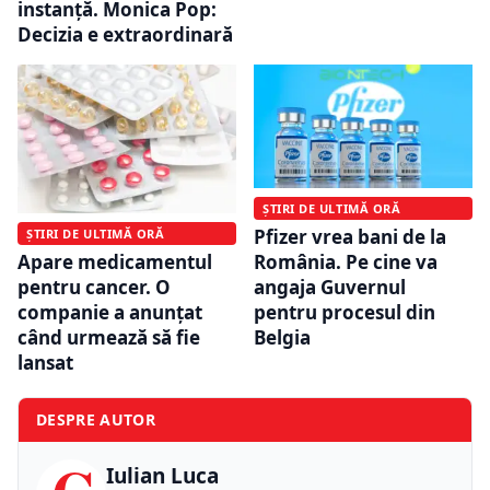
instanță. Monica Pop:
Decizia e extraordinară
ȘTIRI DE ULTIMĂ ORĂ
Pfizer vrea bani de la
ȘTIRI DE ULTIMĂ ORĂ
România. Pe cine va
Apare medicamentul
angaja Guvernul
pentru cancer. O
pentru procesul din
companie a anunțat
Belgia
când urmează să fie
lansat
DESPRE AUTOR
Iulian Luca