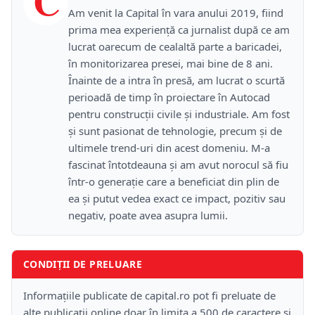
C
Am venit la Capital în vara anului 2019, fiind
prima mea experiență ca jurnalist după ce am
lucrat oarecum de cealaltă parte a baricadei,
în monitorizarea presei, mai bine de 8 ani.
Înainte de a intra în presă, am lucrat o scurtă
perioadă de timp în proiectare în Autocad
pentru construcții civile și industriale. Am fost
și sunt pasionat de tehnologie, precum și de
ultimele trend-uri din acest domeniu. M-a
fascinat întotdeauna și am avut norocul să fiu
într-o generație care a beneficiat din plin de
ea și putut vedea exact ce impact, pozitiv sau
negativ, poate avea asupra lumii.
CONDIȚII DE PRELUARE
Informațiile publicate de capital.ro pot fi preluate de
alte publicații online doar în limita a 500 de caractere și