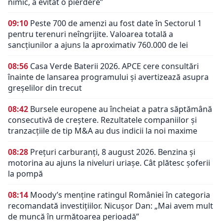
nimic, a evitat o pierdere”
09:10
Peste 700 de amenzi au fost date în Sectorul 1
pentru terenuri neîngrijite. Valoarea totală a
sancțiunilor a ajuns la aproximativ 760.000 de lei
08:56
Casa Verde Baterii 2026. APCE cere consultări
înainte de lansarea programului și avertizează asupra
greșelilor din trecut
08:42
Bursele europene au încheiat a patra săptămână
consecutivă de creștere. Rezultatele companiilor și
tranzacțiile de tip M&A au dus indicii la noi maxime
08:28
Prețuri carburanți, 8 august 2026. Benzina și
motorina au ajuns la niveluri uriașe. Cât plătesc șoferii
la pompă
08:14
Moody’s menține ratingul României în categoria
recomandată investițiilor. Nicușor Dan: „Mai avem mult
de muncă în următoarea perioadă”