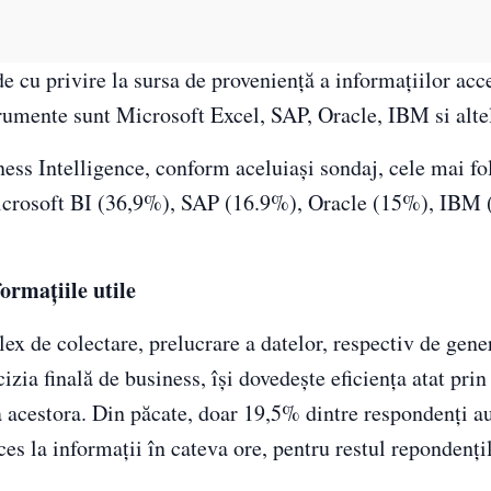
e cu privire la sursa de proveniență a informațiilor acc
strumente sunt Microsoft Excel, SAP, Oracle, IBM si alte
ness Intelligence, conform aceluiași sondaj, cele mai fo
Microsoft BI (36,9%), SAP (16.9%), Oracle (15%), IBM 
nforma
ț
iile utile
ex de colectare, prelucrare a datelor, respectiv de gene
izia finală de business, își dovedește eficiența atat prin
, a acestora. Din păcate, doar 19,5% dintre respondenți a
ces la informații în cateva ore, pentru restul repondenț