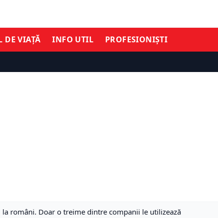
L DE VIAȚĂ
INFO UTIL
PROFESIONIȘTI
d la români. Doar o treime dintre companii le utilizează