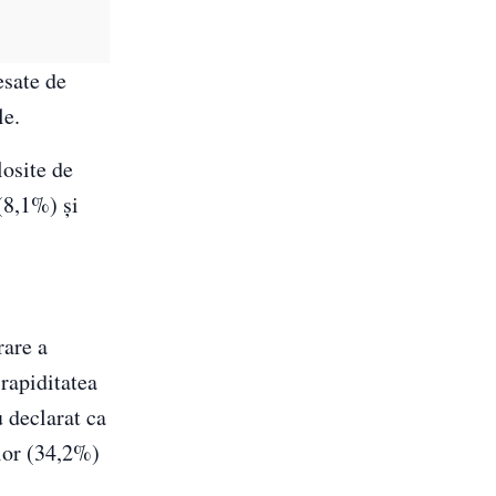
esate de
le.
losite de
(8,1%) și
rare a
 rapiditatea
u declarat ca
ilor (34,2%)