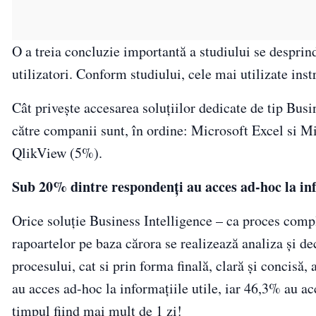
O a treia concluzie importantă a studiului se desprind
utilizatori. Conform studiului, cele mai utilizate in
Cât privește accesarea soluțiilor dedicate de tip Busi
către companii sunt, în ordine: Microsoft Excel si 
QlikView (5%).
Sub 20% dintre responden
ț
i au acces ad-hoc la i
Orice soluție Business Intelligence – ca proces compl
rapoartelor pe baza cărora se realizează analiza și dec
procesului, cat si prin forma finală, clară și concisă
au acces ad-hoc la informațiile utile, iar 46,3% au ac
timpul fiind mai mult de 1 zi!