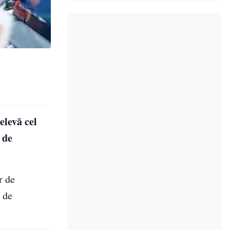
elevă cel
 de
r de
t de