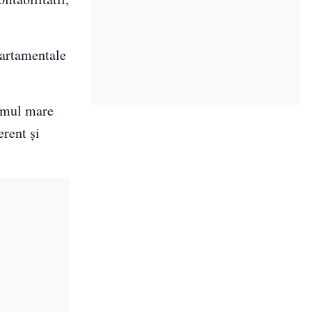
partamentale
lumul mare
erent și