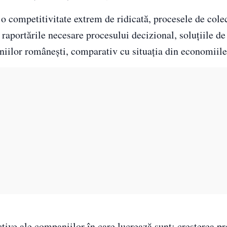
u o competitivitate extrem de ridicată, procesele de cole
i raportările necesare procesului decizional, soluțiile d
aniilor românești, comparativ cu situația din economiile
ive ale companiilor în care lucrează sunt: creșterea prof