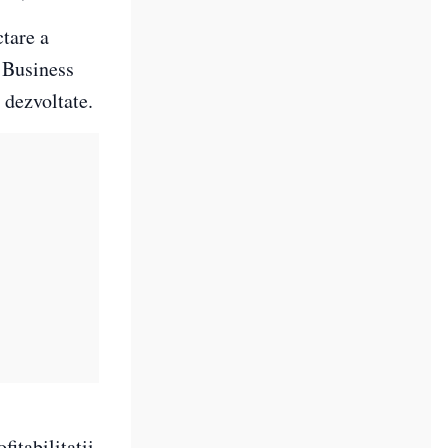
ctare a
e Business
 dezvoltate.
itabilitatii,