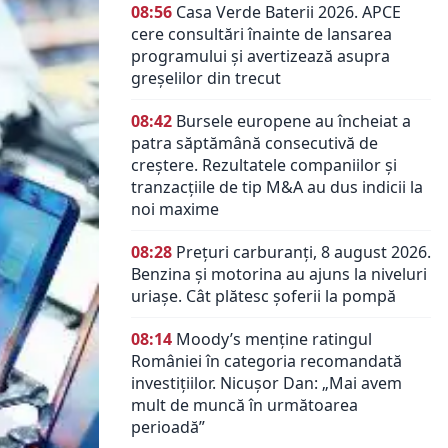
08:56
Casa Verde Baterii 2026. APCE
cere consultări înainte de lansarea
programului și avertizează asupra
greșelilor din trecut
08:42
Bursele europene au încheiat a
patra săptămână consecutivă de
creștere. Rezultatele companiilor și
tranzacțiile de tip M&A au dus indicii la
noi maxime
08:28
Prețuri carburanți, 8 august 2026.
Benzina și motorina au ajuns la niveluri
uriașe. Cât plătesc șoferii la pompă
08:14
Moody’s menține ratingul
României în categoria recomandată
investițiilor. Nicușor Dan: „Mai avem
mult de muncă în următoarea
perioadă”