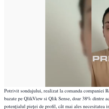
Potrivit sondajului, realizat la comanda companiei 
bazate pe QlikView si Qlik Sense, doar 38% dintre ace
potențialul pieței de profil, cât mai ales necesitatea i