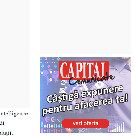
Intelligence
ât
luții.