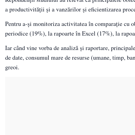
a productivității și a vanzărilor și eficientizarea pro
Pentru a-și monitoriza activitatea în comparație cu o
periodice (19%), la rapoarte în Excel (17%), la rapoar
Iar când vine vorba de analiză și raportare, principa
de date, consumul mare de resurse (umane, timp, bani)
greoi.