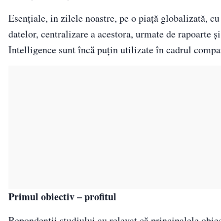
Esențiale, in zilele noastre, pe o piață globalizată, c
datelor, centralizare a acestora, urmate de rapoarte ș
Intelligence sunt încă puțin utilizate în cadrul comp
Primul obiectiv – profitul
Repondenții studiului au relevat că principalele obiect