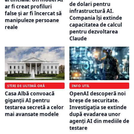
de dolari pentru
ar fi creat profiluri
infrastructură AI.
false și ar fi încercat să
Compania își extinde
manipuleze persoane
capacitatea de calcul
reale
pentru dezvoltarea
Claude
ȘTIRI DE ULTIMĂ ORĂ
INFO UTIL
Casa Albă convoacă
OpenAI descoperă noi
giganții AI pentru
breșe de securitate.
testarea secretă a celor
Investigația se extinde
mai avansate modele
după evadarea unor
agenți AI din mediile de
testare