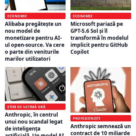
ECONOMIE
ECONOMIE
Alibaba pregătește un
Microsoft pariază pe
nou model de
GPT-5.6 Sol și îl
monetizare pentru AI-
transformă în modelul
ul open-source. Va cere
implicit pentru GitHub
o parte din veniturile
Copilot
marilor utilizatori
ȘTIRI DE ULTIMĂ ORĂ
Anthropic, în centrul
PROFESIONIȘTI
unui nou scandal legat
Anthropic semnează un
de inteligența
contract de 10 miliarde
artificială. Un model AI