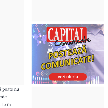
că poate nu
imic
-le în