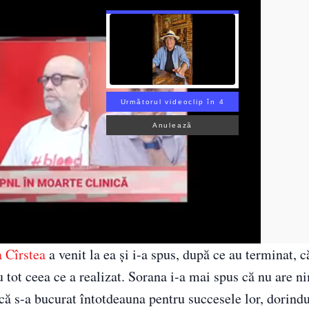
Următorul videoclip în 3
Anulează
 Cîrstea
a venit la ea și i-a spus, după ce au terminat, 
u tot ceea ce a realizat. Sorana i-a mai spus că nu are n
că s-a bucurat întotdeauna pentru succesele lor, dorindu