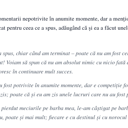
comentarii nepotrivite în anumite momente, dar a mențio
cat pentru ceea ce a spus, adăugând că și ea a făcut une
a spus, chiar când am terminat – poate că nu am fost c
ăcut! Voiam să spun că nu am absolut nimic cu nicio fată 
resc în continuare mult succes.
au fost potrivite în anumite momente, dar e competiție f
is; poate că și eu am zis unele lucruri care nu au fost p
pierdut meciurile pe barba mea, le-am câștigat pe bar
u, poate și mai mult; fiecare e cu destinul și cu norocul