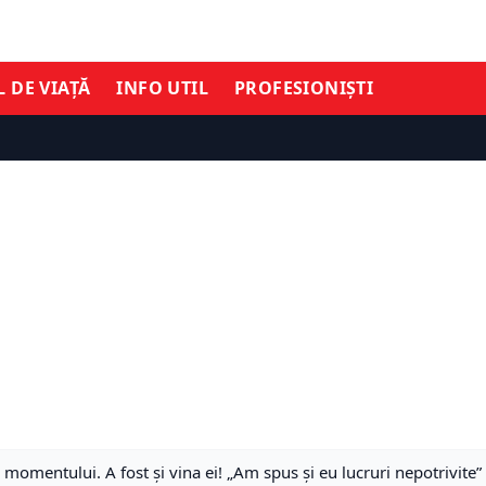
L DE VIAȚĂ
INFO UTIL
PROFESIONIȘTI
momentului. A fost și vina ei! „Am spus și eu lucruri nepotrivite”