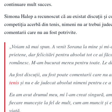
continuare mult succes.
Simona Halep a recunoscut că au existat discuții și 
competiția acerbă din tenis, nimeni nu ar trebui jude
comentarii care nu au fost potrivite.
„Voiam să mai spun. A venit Sorana la mine și mi-
prietene, dar felicitări pentru absolut tot ce ai f
românesc. M-am bucurat mereu pentru toate. Le do
Au fost discuții, au fost poate comentarii care nu 
tenis
și nu e de judecat absolut nimeni pentru ce a z
Eu am avut drumul meu, mi l-am creat singură, am 
fiecare muncește la fel de mult, cum am muncit și e
viață.