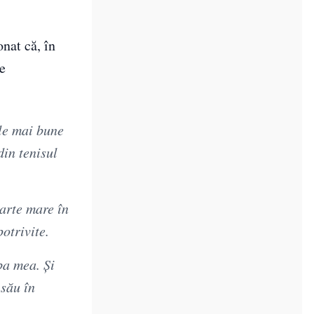
nat că, în
le
ele mai bune
din tenisul
oarte mare în
otrivite.
ba mea. Și
 său în