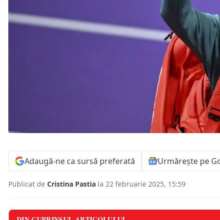
Adaugă-ne ca sursă preferată
Urmărește pe G
Publicat de
Cristina Pastia
la 22 februarie 2025, 15:59
DIN CUPRINSUL ARTICOLULUI