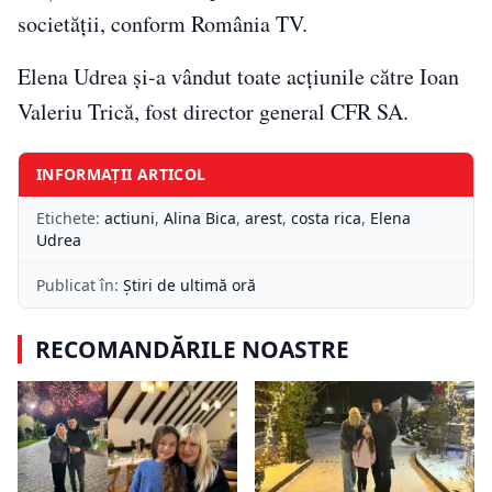
societății, conform România TV.
Elena Udrea și-a vândut toate acțiunile către Ioan
Valeriu Trică, fost director general CFR SA.
INFORMAȚII ARTICOL
Etichete:
actiuni
,
Alina Bica
,
arest
,
costa rica
,
Elena
Udrea
Publicat în:
Știri de ultimă oră
RECOMANDĂRILE NOASTRE