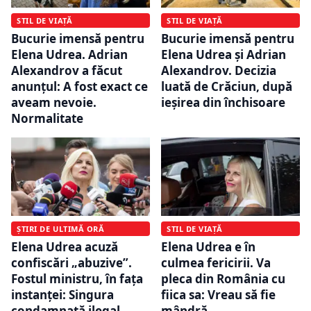
STIL DE VIAȚĂ
STIL DE VIAȚĂ
Bucurie imensă pentru
Bucurie imensă pentru
Elena Udrea. Adrian
Elena Udrea și Adrian
Alexandrov a făcut
Alexandrov. Decizia
anunțul: A fost exact ce
luată de Crăciun, după
aveam nevoie.
ieșirea din închisoare
Normalitate
ȘTIRI DE ULTIMĂ ORĂ
STIL DE VIAȚĂ
Elena Udrea acuză
Elena Udrea e în
confiscări „abuzive”.
culmea fericirii. Va
Fostul ministru, în fața
pleca din România cu
instanței: Singura
fiica sa: Vreau să fie
condamnată ilegal
mândră