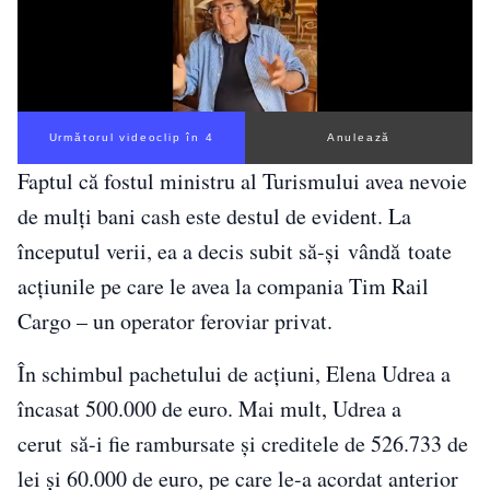
Următorul videoclip în 4
Anulează
Faptul că fostul ministru al Turismului avea nevoie
de mulți bani cash este destul de evident. La
începutul verii, ea a decis subit să-și vândă toate
acțiunile pe care le avea la compania Tim Rail
Cargo – un operator feroviar privat.
În schimbul pachetului de acțiuni, Elena Udrea a
încasat 500.000 de euro. Mai mult, Udrea a
cerut să-i fie rambursate și creditele de 526.733 de
lei și 60.000 de euro, pe care le-a acordat anterior