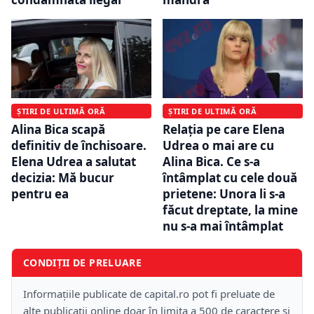
ȘTIRI DE ULTIMĂ ORĂ
ȘTIRI DE ULTIMĂ ORĂ
Alina Bica scapă
Relația pe care Elena
definitiv de închisoare.
Udrea o mai are cu
Elena Udrea a salutat
Alina Bica. Ce s-a
decizia: Mă bucur
întâmplat cu cele două
pentru ea
prietene: Unora li s-a
făcut dreptate, la mine
nu s-a mai întâmplat
CONDIȚII DE PRELUARE
Informațiile publicate de capital.ro pot fi preluate de
alte publicații online doar în limita a 500 de caractere și