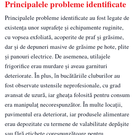
Principalele probleme identificate
Principalele probleme identificate au fost legate de
existența unor suprafețe și echipamente ruginite,
cu vopsea exfoliată, acoperite de praf și grăsime,
dar și de depuneri masive de grăsime pe hote, plite
și panouri electrice. De asemenea, utilajele
frigorifice erau murdare și aveau garnituri
deteriorate. În plus, în bucătăriile cluburilor au
fost observate ustensile neprofesionale, cu grad
avansat de uzură, iar gheața folosită pentru consum
era manipulaț necorespunzător. În multe locații,
pavimentul era deteriorat, iar produsele alimentare
erau depozitate cu termene de valabilitate depășite
sau fără etichete corespunzătoare pentru