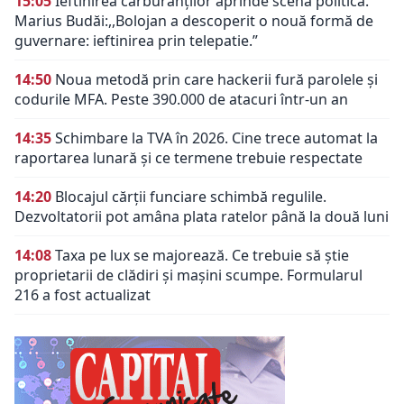
15:05
Ieftinirea carburanților aprinde scena politică.
Marius Budăi:,,Bolojan a descoperit o nouă formă de
guvernare: ieftinirea prin telepatie.”
14:50
Noua metodă prin care hackerii fură parolele și
codurile MFA. Peste 390.000 de atacuri într-un an
14:35
Schimbare la TVA în 2026. Cine trece automat la
raportarea lunară și ce termene trebuie respectate
14:20
Blocajul cărții funciare schimbă regulile.
Dezvoltatorii pot amâna plata ratelor până la două luni
14:08
Taxa pe lux se majorează. Ce trebuie să știe
proprietarii de clădiri și mașini scumpe. Formularul
216 a fost actualizat