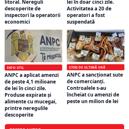
litoral. Nereguli
lei în doar cinci zile.
descoperite de
Activitatea a 20 de
inspectori la operatorii
operatori a fost
economici
suspendată
ȘTIRI DE ULTIMĂ ORĂ
INFO UTIL
ANPC a sancționat sute
ANPC a aplicat amenzi
de comercianți.
de peste 4,1 milioane
Controalele s-au
de lei în cinci zile.
încheiat cu amenzi de
Produse expirate și
peste un milion de lei
alimente cu mucegai,
printre neregulile
descoperite