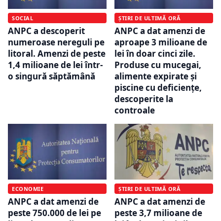
SOCIAL
ȘTIRI DE ULTIMĂ ORĂ
ANPC a descoperit
ANPC a dat amenzi de
numeroase nereguli pe
aproape 3 milioane de
litoral. Amenzi de peste
lei în doar cinci zile.
1,4 milioane de lei într-
Produse cu mucegai,
o singură săptămână
alimente expirate și
piscine cu deficiențe,
descoperite la
controale
ECONOMIE
ȘTIRI DE ULTIMĂ ORĂ
ANPC a dat amenzi de
ANPC a dat amenzi de
peste 750.000 de lei pe
peste 3,7 milioane de