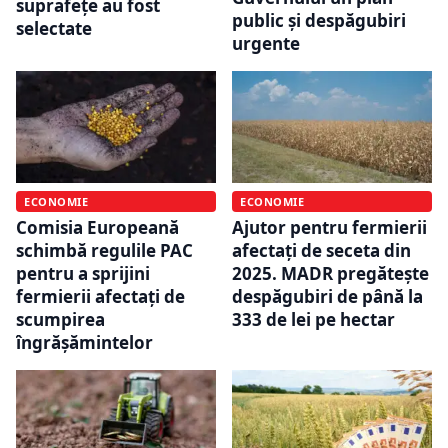
suprafețe au fost
public și despăgubiri
selectate
urgente
ECONOMIE
ECONOMIE
Comisia Europeană
Ajutor pentru fermierii
schimbă regulile PAC
afectați de seceta din
pentru a sprijini
2025. MADR pregătește
fermierii afectați de
despăgubiri de până la
scumpirea
333 de lei pe hectar
îngrășămintelor