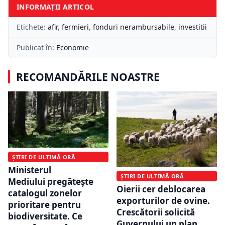
INFORMAȚII ARTICOL
Etichete:
afir
,
fermieri
,
fonduri nerambursabile
,
investitii
Publicat în:
Economie
RECOMANDĂRILE NOASTRE
ȘTIRI DE ULTIMĂ ORĂ
Ministerul
ȘTIRI DE ULTIMĂ ORĂ
Mediului pregătește
Oierii cer deblocarea
catalogul zonelor
exporturilor de ovine.
prioritare pentru
Crescătorii solicită
biodiversitate. Ce
Guvernului un plan