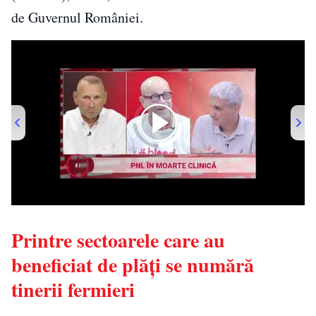
de Guvernul României.
00:00
/
03:55
Printre sectoarele care au
beneficiat de plăți se numără
tinerii fermieri