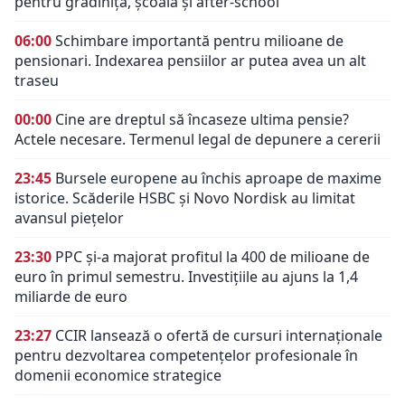
pentru grădiniță, școală și after-school
06:00
Schimbare importantă pentru milioane de
pensionari. Indexarea pensiilor ar putea avea un alt
traseu
00:00
Cine are dreptul să încaseze ultima pensie?
Actele necesare. Termenul legal de depunere a cererii
23:45
Bursele europene au închis aproape de maxime
istorice. Scăderile HSBC și Novo Nordisk au limitat
avansul piețelor
23:30
PPC și-a majorat profitul la 400 de milioane de
euro în primul semestru. Investițiile au ajuns la 1,4
miliarde de euro
23:27
CCIR lansează o ofertă de cursuri internaționale
pentru dezvoltarea competențelor profesionale în
domenii economice strategice