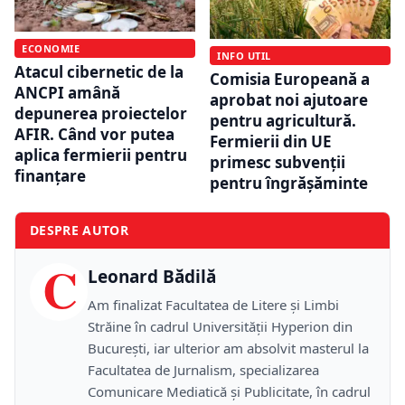
ECONOMIE
INFO UTIL
Atacul cibernetic de la
Comisia Europeană a
ANCPI amână
aprobat noi ajutoare
depunerea proiectelor
pentru agricultură.
AFIR. Când vor putea
Fermierii din UE
aplica fermierii pentru
primesc subvenții
finanțare
pentru îngrășăminte
DESPRE AUTOR
C
Leonard Bădilă
Am finalizat Facultatea de Litere și Limbi
Străine în cadrul Universității Hyperion din
București, iar ulterior am absolvit masterul la
Facultatea de Jurnalism, specializarea
Comunicare Mediatică și Publicitate, în cadrul