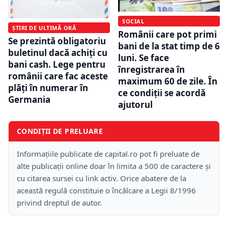
SOCIAL
ȘTIRI DE ULTIMĂ ORĂ
Românii care pot primi
Se prezintă obligatoriu
bani de la stat timp de 6
buletinul dacă achiți cu
luni. Se face
bani cash. Lege pentru
înregistrarea în
românii care fac aceste
maximum 60 de zile. În
plăți în numerar în
ce condiții se acordă
Germania
ajutorul
CONDIȚII DE PRELUARE
Informațiile publicate de capital.ro pot fi preluate de
alte publicații online doar în limita a 500 de caractere și
cu citarea sursei cu link activ. Orice abatere de la
această regulă constituie o încălcare a Legii 8/1996
privind dreptul de autor.