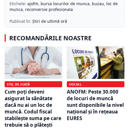
Etichete:
ajofm
,
bursa locurilor de munca
,
buzau
,
loc de
munca
,
reconversie profesionala
Publicat în:
Știri de ultimă oră
RECOMANDĂRILE NOASTRE
STIL DE VIAȚĂ
SOCIAL
Cum poți deveni
ANOFM: Peste 30.000
asigurat la sănătate
de locuri de muncă
dacă nu ai un loc de
sunt disponibile la nivel
muncă. Codul fiscal
național și în rețeaua
stabilește suma pe care
EURES
trebuie să o plătești