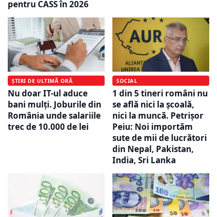
pentru CASS în 2026
ȘTIRI DE ULTIMĂ ORĂ
SOCIAL
Nu doar IT-ul aduce
1 din 5 tineri români nu
bani mulți. Joburile din
se află nici la şcoală,
România unde salariile
nici la muncă. Petrișor
trec de 10.000 de lei
Peiu: Noi importăm
sute de mii de lucrători
din Nepal, Pakistan,
India, Sri Lanka