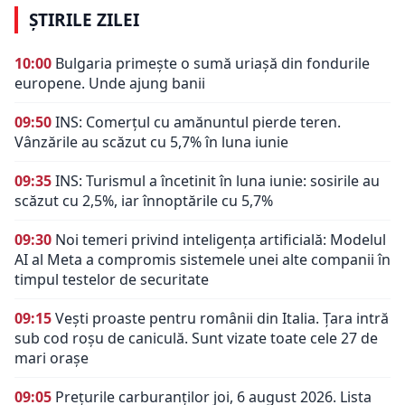
ȘTIRILE ZILEI
10:00
Bulgaria primește o sumă uriașă din fondurile
europene. Unde ajung banii
09:50
INS: Comerțul cu amănuntul pierde teren.
Vânzările au scăzut cu 5,7% în luna iunie
09:35
INS: Turismul a încetinit în luna iunie: sosirile au
scăzut cu 2,5%, iar înnoptările cu 5,7%
09:30
Noi temeri privind inteligența artificială: Modelul
AI al Meta a compromis sistemele unei alte companii în
timpul testelor de securitate
09:15
Vești proaste pentru românii din Italia. Țara intră
sub cod roșu de caniculă. Sunt vizate toate cele 27 de
mari orașe
09:05
Prețurile carburanților joi, 6 august 2026. Lista