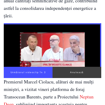
anual cantități semnificative de gaze, contribuind
astfel la consolidarea independenței energetice a
țării.
Următorul videoclip în 2
Anulează
Premierul Marcel Ciolacu, alături de mai mulţi
miniştri, a vizitat vineri platforma de foraj
Transocean Barents, parte a Proiectului
Neptun
Deep
, subliniind importanţa acestuia pentru