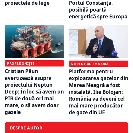
proiectele de lege
Portul Constanța,
posibilă poartă
energetică spre Europa
PROFESIONIȘTI
ȘTIRI DE ULTIMĂ ORĂ
Cristian Păun
Platforma pentru
avertizează asupra
exploatarea gazelor din
proiectului Neptun
Marea Neagră a fost
Deep: În loc să avem un
instalată. Ilie Bolojan:
PIB de două ori mai
România va deveni cel
mare, o să avem doar
mai mare producător
gazele
de gaze din UE
DESPRE AUTOR