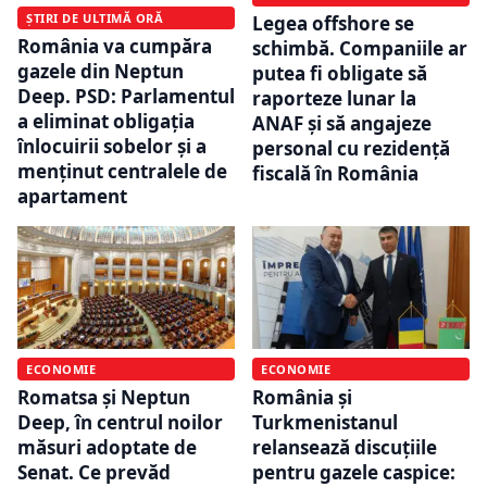
ȘTIRI DE ULTIMĂ ORĂ
Legea offshore se
România va cumpăra
schimbă. Companiile ar
gazele din Neptun
putea fi obligate să
Deep. PSD: Parlamentul
raporteze lunar la
a eliminat obligația
ANAF și să angajeze
înlocuirii sobelor și a
personal cu rezidență
menținut centralele de
fiscală în România
apartament
ECONOMIE
ECONOMIE
Romatsa și Neptun
România și
Deep, în centrul noilor
Turkmenistanul
măsuri adoptate de
relansează discuțiile
Senat. Ce prevăd
pentru gazele caspice: