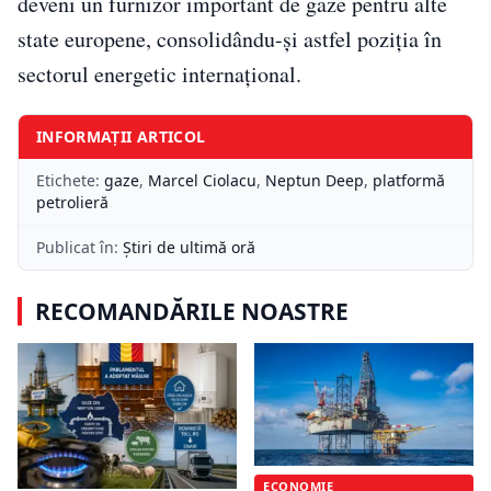
deveni un furnizor important de gaze pentru alte
state europene, consolidându-şi astfel poziţia în
sectorul energetic internaţional.
INFORMAȚII ARTICOL
Etichete:
gaze
,
Marcel Ciolacu
,
Neptun Deep
,
platformă
petrolieră
Publicat în:
Știri de ultimă oră
RECOMANDĂRILE NOASTRE
ECONOMIE