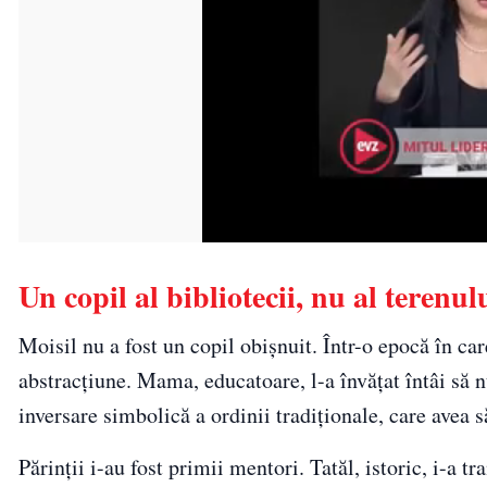
Un copil al bibliotecii, nu al terenul
Moisil nu a fost un copil obișnuit. Într-o epocă în care
abstracțiune. Mama, educatoare, l-a învățat întâi să n
inversare simbolică a ordinii tradiționale, care avea s
Părinții i-au fost primii mentori. Tatăl, istoric, i-a 