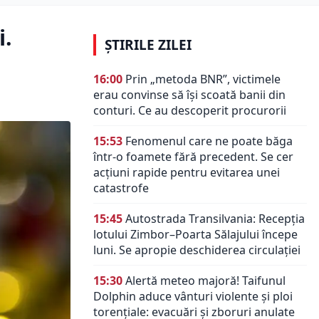
i.
ȘTIRILE ZILEI
16:00
Prin „metoda BNR”, victimele
erau convinse să își scoată banii din
conturi. Ce au descoperit procurorii
15:53
Fenomenul care ne poate băga
într-o foamete fără precedent. Se cer
acțiuni rapide pentru evitarea unei
catastrofe
15:45
Autostrada Transilvania: Recepția
lotului Zimbor–Poarta Sălajului începe
luni. Se apropie deschiderea circulației
15:30
Alertă meteo majoră! Taifunul
Dolphin aduce vânturi violente și ploi
torențiale: evacuări și zboruri anulate