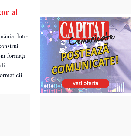
or al
mânia. Într-
construi
eni formați
ali
formaticii