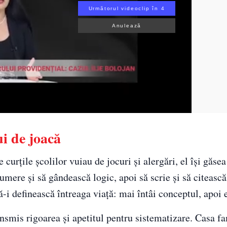
Următorul videoclip în 3
Anulează
ui de joacă
 curțile școlilor vuiau de jocuri și alergări, el își găsea
umere și să gândească logic, apoi să scrie și să citească
ă-i definească întreaga viață: mai întâi conceptul, apoi 
transmis rigoarea și apetitul pentru sistematizare. Casa fa