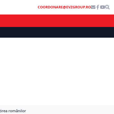
COORDONARE@EVZGROUP.RO
tirea românilor