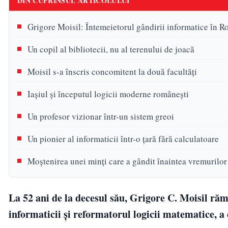
DIN CUPRINSUL ARTICOLULUI
Grigore Moisil: Întemeietorul gândirii informatice în R
Un copil al bibliotecii, nu al terenului de joacă
Moisil s-a înscris concomitent la două facultăți
Iașiul și începutul logicii moderne românești
Un profesor vizionar într-un sistem greoi
Un pionier al informaticii într-o țară fără calculatoare
Moștenirea unei minți care a gândit înaintea vremurilor
La 52 ani de la decesul său, Grigore C. Moisil ră
informaticii și reformatorul logicii matematice, a 