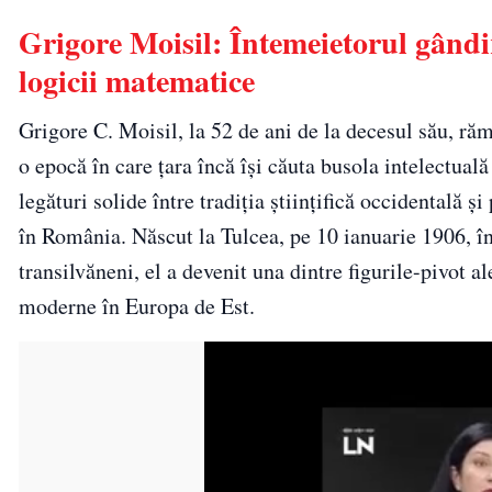
Grigore Moisil: Întemeietorul gândi
logicii matematice
Grigore C. Moisil, la 52 de ani de la decesul său, rămâ
o epocă în care țara încă își căuta busola intelectuală
legături solide între tradiția științifică occidentală 
în România. Născut la Tulcea, pe 10 ianuarie 1906, în
transilvăneni, el a devenit una dintre figurile-pivot 
moderne în Europa de Est.