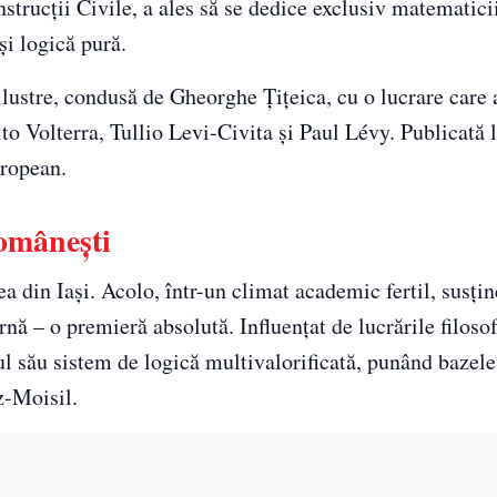
nstrucții Civile, a ales să se dedice exclusiv matematici
și logică pură.
 ilustre, condusă de Gheorghe Țițeica, cu o lucrare care 
to Volterra, Tullio Levi-Civita și Paul Lévy. Publicată l
uropean.
românești
ea din Iași. Acolo, într-un climat academic fertil, susți
ă – o premieră absolută. Influențat de lucrările filoso
l său sistem de logică multivalorificată, punând bazele
z-Moisil.