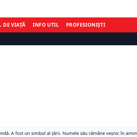
L DE VIAȚĂ
INFO UTIL
PROFESIONIȘTI
ndă. A fost un simbol al țării. Numele său rămâne veșnic în amin