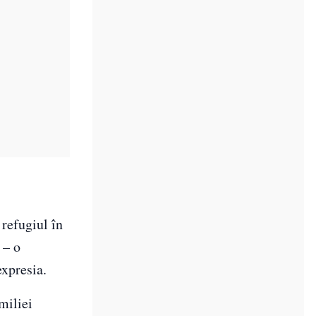
 refugiul în
 – o
expresia.
miliei