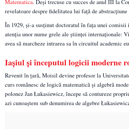
Matematica
. Deși trecuse cu succes de anul III la Co
revelatoare despre fidelitatea lui față de abstracțiune 
În 1929, și-a susținut doctoratul în fața unei comisii
atenția unor nume grele ale științei internaționale: Vi
avea să marcheze intrarea sa în circuitul academic e
Iașiul și începutul logicii moderne 
Revenit în țară, Moisil devine profesor la Universitat
curs românesc de logică matematică și algebră modern
polonez Jan Łukasiewicz, începe să contureze propriu
azi cunoaștem sub denumirea de algebre Łukasiewic