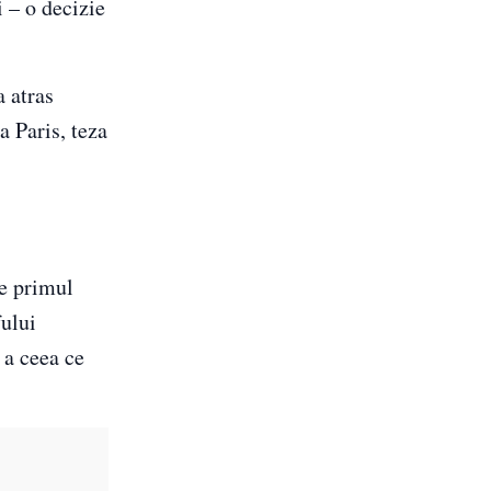
i – o decizie
a atras
a Paris, teza
ne primul
fului
 a ceea ce