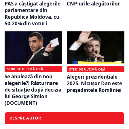
PAS a câștigat alegerile
CNP-urile alegătorilor
parlamentare din
Republica Moldova, cu
50,20% din voturi
ȘTIRI DE ULTIMĂ ORĂ
ȘTIRI DE ULTIMĂ ORĂ
Se anulează din nou
Alegeri prezidențiale
alegerile?! Răsturnare
2025. Nicușor Dan este
de situație după decizia
președintele României
lui George Simion
(DOCUMENT)
DESPRE AUTOR