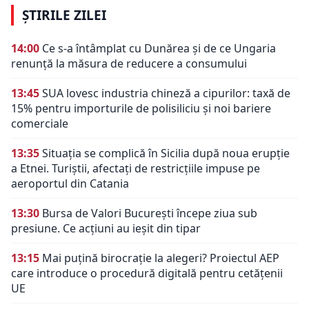
ȘTIRILE ZILEI
14:00
Ce s-a întâmplat cu Dunărea și de ce Ungaria
renunță la măsura de reducere a consumului
13:45
SUA lovesc industria chineză a cipurilor: taxă de
15% pentru importurile de polisiliciu și noi bariere
comerciale
13:35
Situația se complică în Sicilia după noua erupție
a Etnei. Turiștii, afectați de restricțiile impuse pe
aeroportul din Catania
13:30
Bursa de Valori București începe ziua sub
presiune. Ce acțiuni au ieșit din tipar
13:15
Mai puțină birocrație la alegeri? Proiectul AEP
care introduce o procedură digitală pentru cetățenii
UE