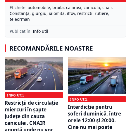
Etichete:
automobile
,
braila
,
calarasi
,
canicula
,
cnair
,
Constanța
,
giurgiu
,
ialomita
,
ilfov
,
restrictii rutiere
,
teleorman
Publicat în:
Info util
RECOMANDĂRILE NOASTRE
INFO UTIL
INFO UTIL
Restricții de circulație
Interdicție pentru
miercuri în șapte
șoferi duminică, între
județe din cauza
orele 12:00 și 20:00.
caniculei. CNAIR
Cine nu mai poate
anunță unde nu vor