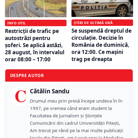
ȘTIRI DE ULTIMĂ ORĂ
INFO UTIL
Se suspendă dreptul de
Restricţii de trafic pe
circulație. Decizie în
autostrăzi pentru
România de duminică,
șoferi. Se aplică astăzi,
ora 12:00. Ce mașini
28 august, în intervalul
trag pe dreapta
orar 08:00 – 17:00
DESPRE AUTOR
C
Cătălin Sandu
Drumul meu prin presă începe undeva în în
1997, pe vremea când eram student la
Facultatea de Jurnalism și Științele
Comunicării din cadrul Universității Pitești,
Am trecut pe rând pe la mai multe publicații
locale din Pitești, am lucrat apoi la Mediafax,