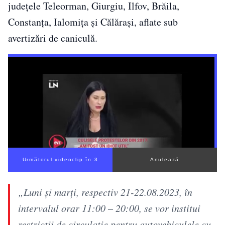
judeţele Teleorman, Giurgiu, Ilfov, Brăila,
Constanţa, Ialomiţa şi Călăraşi, aflate sub
avertizări de caniculă.
Următorul videoclip în 2
Anulează
„Luni şi marţi, respectiv 21-22.08.2023, în
intervalul orar 11:00 – 20:00, se vor institui
restricţii de circulaţie pentru autovehiculele cu