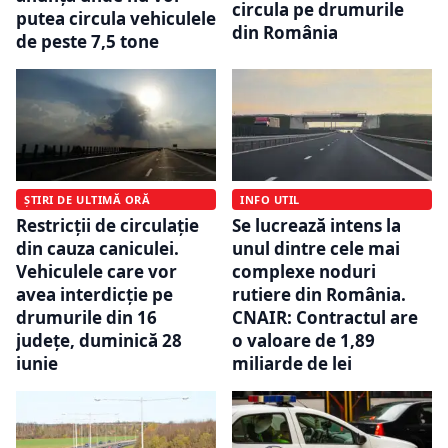
circula pe drumurile
putea circula vehiculele
din România
de peste 7,5 tone
ȘTIRI DE ULTIMĂ ORĂ
INFO UTIL
Restricții de circulație
Se lucrează intens la
din cauza caniculei.
unul dintre cele mai
Vehiculele care vor
complexe noduri
avea interdicție pe
rutiere din România.
drumurile din 16
CNAIR: Contractul are
județe, duminică 28
o valoare de 1,89
iunie
miliarde de lei