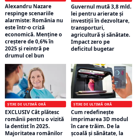
Alexandru Nazare
Guvernul mută 3,8 mld.
respinge scenariile
lei pentru arierate și
alarmiste: România nu
investiții în dezvoltare,
este într-o criză
transporturi,
economică. Menține o
agricultură și sănătate.
creștere de 0,6% în
Impact zero pe
2025 şi reintră pe
deficitul bugetar
drumul cel bun
ȘTIRI DE ULTIMĂ ORĂ
ȘTIRI DE ULTIMĂ ORĂ
EXCLUSIV Cât plătesc
Cum redefinește
românii pentru o vizită
imprimarea 3D modul
la dentist în 2025.
în care trăim. De la
Majoritatea românilor
școală și sănătate, la