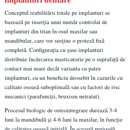
Conceptul reabilitării totale pe implanturi se
bazează pe inserția unui număr controlat de
implanturi din titan în osul maxilar sau
mandibular, care vor susține o proteză fixă
completă. Configurația cu șase implanturi
distribuie încărcarea masticatorie pe o suprafață de
contact mai mare decât varianta cu patru
implanturi, cu un beneficiu deosebit în cazurile cu
calitate osoasă suboptimală sau cu factori de risc
mecanici (parafuncții, bruxism netratat).
Procesul biologic de osteointegrare durează 3-4
luni la mandibulă și 4-6 luni la maxilar, în funcție
de calitatea osoasă inițială. În această perioadă,