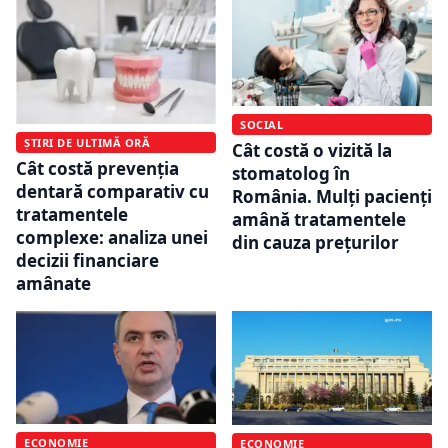
SOCIAL
ȘTIRI DE ULTIMĂ ORĂ
Cât costă o vizită la
Cât costă prevenția
stomatolog în
dentară comparativ cu
România. Mulți pacienți
tratamentele
amână tratamentele
complexe: analiza unei
din cauza prețurilor
decizii financiare
amânate
ECONOMIE
ECONOMIE