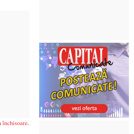
la
închisoare
.