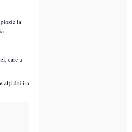
xplozie la
ia.
.
el, care a
 alţi doi i-a