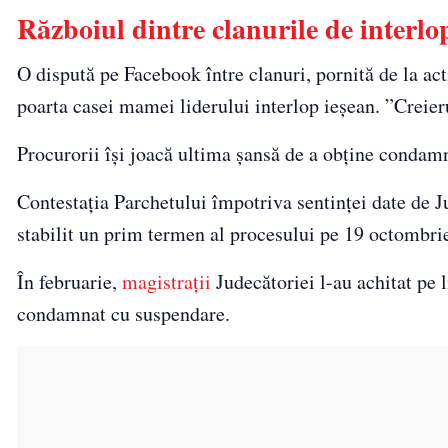
Războiul dintre clanurile de interlop
O dispută pe Facebook între clanuri, pornită de la act
poarta casei mamei liderului interlop ieşean. ”Creieru
Procurorii îşi joacă ultima şansă de a obţine condamn
Contestaţia Parchetului împotriva sentinţei date de Ju
stabilit un prim termen al procesului pe 19 octombrie
În februarie,
magistraţii
Judecătoriei l-au achitat pe l
condamnat cu suspendare.