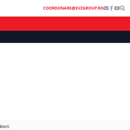
COORDONARE@EVZGROUP.RO
torii