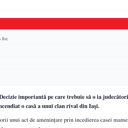
s foc
 Decizie importantă pe care trebuie să o ia judecători
ncendiat o casă a unui clan rival din Iași.
utorii unui act de amenințare prin incedierea casei mame