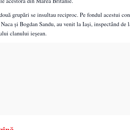
ile acestora din Marea Britanie.
uă grupări se insultau reciproc. Pe fondul acestui conf
Naca şi Bogdan Sandu, au venit la Iaşi, inspectând de l
lui clanului ieşean.
nzină