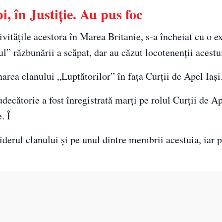
i, în Justiție. Au pus foc
ivităţile acestora în Marea Britanie, s-a încheiat cu o e
l” răzbunării a scăpat, dar au căzut locotenenţii acestu
area clanului „Luptătorilor” în faţa Curţii de Apel Iaşi
decătorie a fost înregistrată marţi pe rolul Curţii de Ap
. Î
iderul clanului şi pe unul dintre membrii acestuia, iar pe