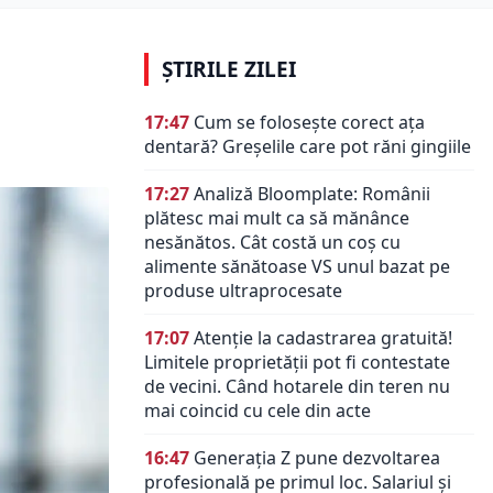
ȘTIRILE ZILEI
17:47
Cum se folosește corect ața
dentară? Greșelile care pot răni gingiile
17:27
Analiză Bloomplate: Românii
plătesc mai mult ca să mănânce
nesănătos. Cât costă un coș cu
alimente sănătoase VS unul bazat pe
produse ultraprocesate
17:07
Atenție la cadastrarea gratuită!
Limitele proprietății pot fi contestate
de vecini. Când hotarele din teren nu
mai coincid cu cele din acte
16:47
Generația Z pune dezvoltarea
profesională pe primul loc. Salariul și