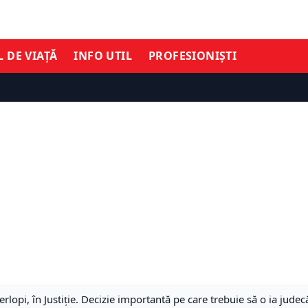
L DE VIAȚĂ
INFO UTIL
PROFESIONIȘTI
erlopi, în Justiție. Decizie importantă pe care trebuie să o ia judecă