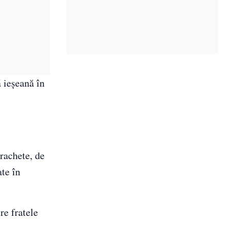
 ieşeană în
 rachete, de
ate în
re fratele