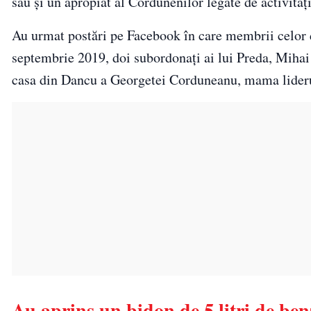
său şi un apropiat al Cordunenilor legate de activităţ
Au urmat postări pe Facebook în care membrii celor do
septembrie 2019, doi subordonaţi ai lui Preda, Mihai 
casa din Dancu a Georgetei Corduneanu, mama lideru
Au aprins un bidon de 5 litri de be