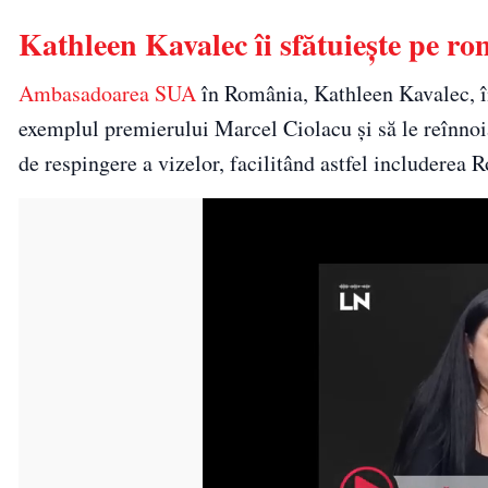
Kathleen Kavalec îi sfătuiește pe r
Ambasadoarea SUA
în România, Kathleen Kavalec, în
exemplul premierului Marcel Ciolacu și să le reînnoia
de respingere a vizelor, facilitând astfel includerea