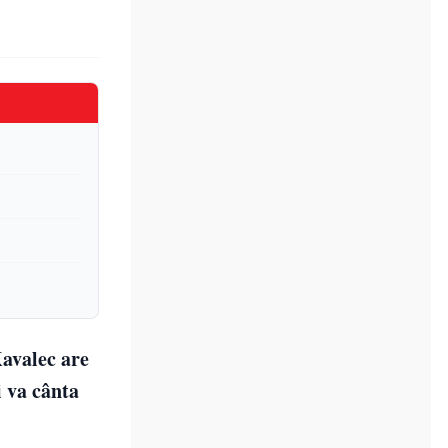
avalec are
i va cânta