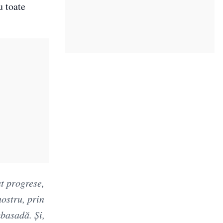
u toate
t progrese,
nostru, prin
mbasadă. Şi,