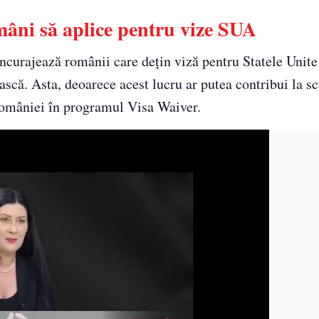
omâni să aplice pentru vize SUA
curajează românii care dețin viză pentru Statele Unit
scă. Asta, deoarece acest lucru ar putea contribui la sc
 României în programul Visa Waiver.