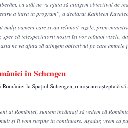
eliberăm, cu atât ne va ajuta să atingem obiectivul de re
 pentru a intra în program”, a declarat Kathleen Kavalec
mulţi oameni care şi-au reînnoit vizele, prim-ministrul
sper că telespectatorii noştri îşi vor reînnoi vizele, d
 asta ne va ajuta să atingem obiectivul pe care ambele 
mâniei în Schengen
i României la Spațiul Schengen, o mișcare așteptată să 
ieteni ai României, suntem încântaţi să vedem că Români
mult şi îl vom susţine în continuare. Aşadar, vrem ca pa