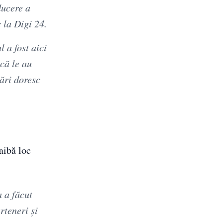
ducere a
 la Digi 24.
 a fost aici
acă le au
ţări doresc
aibă loc
a a făcut
rteneri şi