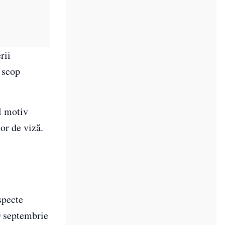
rii
 scop
l motiv
or de viză.
specte
30 septembrie