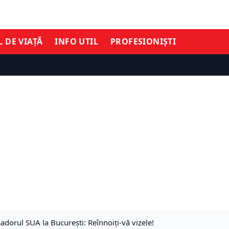
L DE VIAȚĂ
INFO UTIL
PROFESIONIȘTI
orul SUA la București: Reînnoiţi-vă vizele!