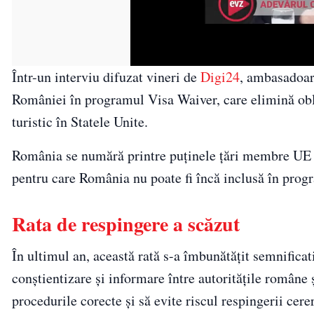
Într-un interviu difuzat vineri de
Digi24
, ambasadoare
României în programul Visa Waiver, care elimină oblig
turistic în Statele Unite.
România se numără printre puținele țări membre UE a
pentru care România nu poate fi încă inclusă în progr
Rata de respingere a scăzut
În ultimul an, această rată s-a îmbunătățit semnifica
conștientizare și informare între autoritățile române 
procedurile corecte și să evite riscul respingerii cer