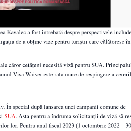
a Kavalec a fost întrebată despre perspectivele include
ația de a obține vize pentru turiștii care călătoresc în
le căror cetățeni necesită viză pentru SUA. Principalu
amul Visa Waiver este rata mare de respingere a cereril
tiv. În special după lansarea unei campanii comune de
și
SUA
. Asta pentru a îndruma solicitanții de viză să re
erilor lor. Pentru anul fiscal 2023 (1 octombrie 2022 – 