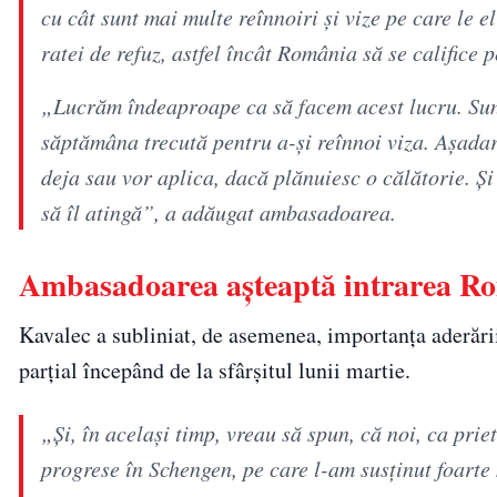
cu cât sunt mai multe reînnoiri şi vize pe care le 
ratei de refuz, astfel încât România să se califice
„Lucrăm îndeaproape ca să facem acest lucru. Sunt 
săptămâna trecută pentru a-şi reînnoi viza. Aşadar, 
deja sau vor aplica, dacă plănuiesc o călătorie. Şi
să îl atingă”, a adăugat ambasadoarea.
Ambasadoarea așteaptă intrarea Ro
Kavalec a subliniat, de asemenea, importanța aderări
parțial începând de la sfârșitul lunii martie.
„Şi, în acelaşi timp, vreau să spun, că noi, ca pr
progrese în Schengen, pe care l-am susţinut foarte 