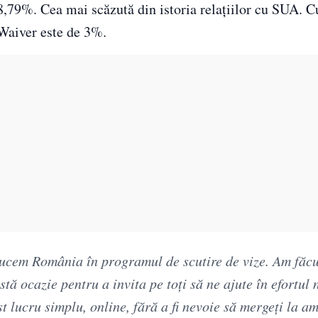
8,79%. Cea mai scăzută din istoria relațiilor cu SUA. C
 Waiver este de 3%.
cem România în programul de scutire de vize. Am făcu
tă ocazie pentru a invita pe toţi să ne ajute în efortul 
st lucru simplu, online, fără a fi nevoie să mergeţi la a