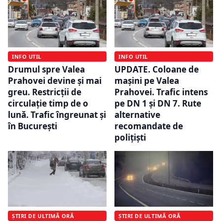
INFO UTIL
INFO UTIL
Drumul spre Valea
UPDATE. Coloane de
Prahovei devine și mai
mașini pe Valea
greu. Restricții de
Prahovei. Trafic intens
circulație timp de o
pe DN 1 și DN 7. Rute
lună. Trafic îngreunat și
alternative
în București
recomandate de
polițiști
ȘTIRI DE ULTIMĂ ORĂ
ȘTIRI DE ULTIMĂ ORĂ