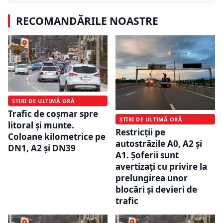
RECOMANDĂRILE NOASTRE
ȘTIRI DE ULTIMĂ ORĂ
Trafic de coșmar spre
ȘTIRI DE ULTIMĂ ORĂ
litoral și munte.
Restricții pe
Coloane kilometrice pe
autostrăzile A0, A2 și
DN1, A2 și DN39
A1. Șoferii sunt
avertizați cu privire la
prelungirea unor
blocări și devieri de
trafic