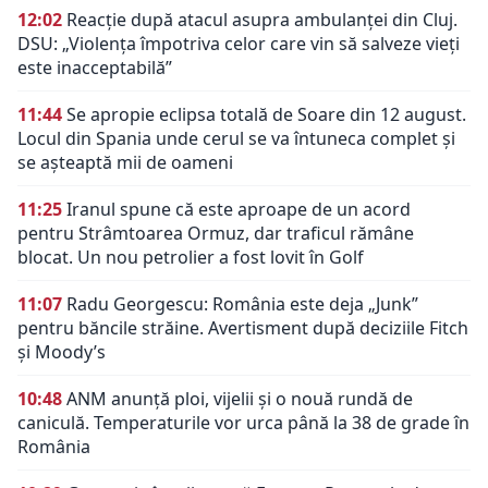
12:02
Reacție după atacul asupra ambulanței din Cluj.
DSU: „Violența împotriva celor care vin să salveze vieți
este inacceptabilă”
11:44
Se apropie eclipsa totală de Soare din 12 august.
Locul din Spania unde cerul se va întuneca complet și
se așteaptă mii de oameni
11:25
Iranul spune că este aproape de un acord
pentru Strâmtoarea Ormuz, dar traficul rămâne
blocat. Un nou petrolier a fost lovit în Golf
11:07
Radu Georgescu: România este deja „Junk”
pentru băncile străine. Avertisment după deciziile Fitch
și Moody’s
10:48
ANM anunță ploi, vijelii și o nouă rundă de
caniculă. Temperaturile vor urca până la 38 de grade în
România