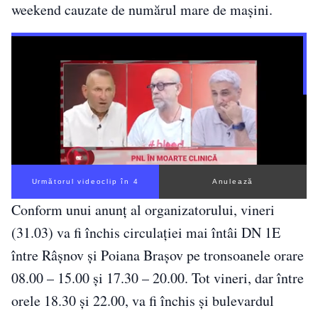
weekend cauzate de numărul mare de mașini.
Următorul videoclip în 3
Anulează
Conform unui anunț al organizatorului, vineri
(31.03) va fi închis circulației mai întâi DN 1E
între Râșnov și Poiana Brașov pe tronsoanele orare
08.00 – 15.00 și 17.30 – 20.00. Tot vineri, dar între
orele 18.30 și 22.00, va fi închis și bulevardul