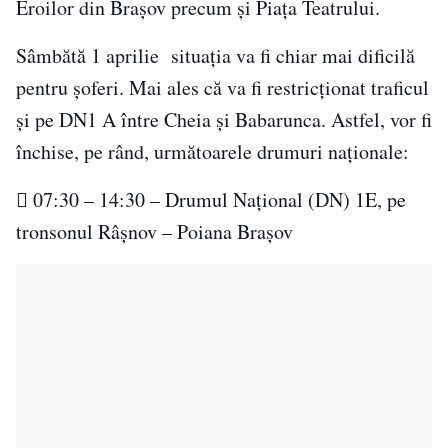
Eroilor din Brașov precum și Piața Teatrului.
Sâmbătă 1 aprilie situația va fi chiar mai dificilă
pentru șoferi. Mai ales că va fi restricționat traficul
și pe DN1 A între Cheia și Babarunca. Astfel, vor fi
închise, pe rând, următoarele drumuri naționale:
 07:30 – 14:30 – Drumul Național (DN) 1E, pe
tronsonul Râșnov – Poiana Brașov