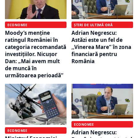
ECONOMIE
ȘTIRI DE ULTIMĂ ORĂ
Moody’s menține
Adrian Negrescu:
ratingul României în
Astăzi este un fel de
categoria recomandată
,,Vinerea Mare’’ în zona
investițiilor. Nicușor
financiară pentru
Dan: „Mai avem mult
România
de muncă în
următoarea perioadă”
ECONOMIE
ECONOMIE
Adrian Negrescu: