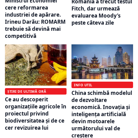
Ministrul Economiei
România a trecut testul
cere reformarea
Fitch, dar urmează
industriei de apărare.
evaluarea Moody’s
Irineu Darău: ROMARM
peste câteva zile
trebuie să devină mai
competitivă
INFO UTIL
ȘTIRI DE ULTIMĂ ORĂ
China schimbă modelul
Ce au descoperit
de dezvoltare
organizațiile agricole în
economică. Inovația și
proiectul privind
inteligența artificială
biodiversitatea și de ce
devin motoarele
cer revizuirea lui
următorului val de
creștere