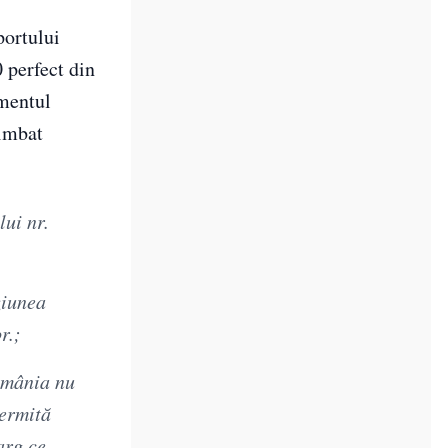
portului
 perfect din
amentul
himbat
ui nr.
ziunea
r.;
România nu
permită
arg ce