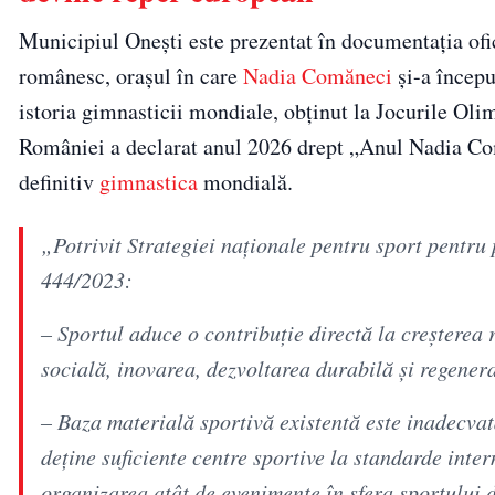
Municipiul Onești este prezentat în documentația ofic
românesc, orașul în care
Nadia Comăneci
și-a începu
istoria gimnasticii mondiale, obținut la Jocurile Oli
României a declarat anul 2026 drept „Anul Nadia Com
definitiv
gimnastica
mondială.
„Potrivit Strategiei naţionale pentru sport pentr
444/2023:
– Sportul aduce o contribuție directă la creșterea
socială, inovarea, dezvoltarea durabilă și regener
– Baza materială sportivă existentă este inadecvat
deține suficiente centre sportive la standarde inte
organizarea atât de evenimente în sfera sportului 