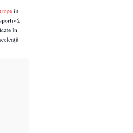
urope
în
sportivă,
icate în
xcelență