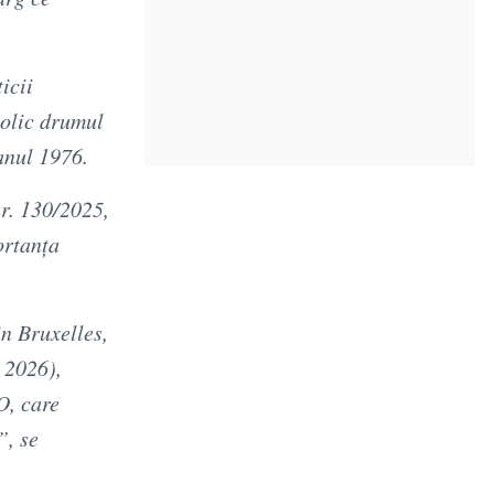
icii
bolic drumul
anul 1976.
r. 130/2025,
ortanța
n Bruxelles,
 2026),
O, care
”, se