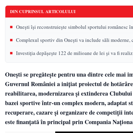
DIN CUPRINSUL ARTICOLULUI
Onești își reconstruiește simbolul sportului românesc î
Complexul sportiv din Onești va include săli moderne, c
Investiția depășește 122 de milioane de lei și va fi reali
Onești se pregătește pentru una dintre cele mai im
Guvernul României a inițiat proiectul de hotărâr
reabilitarea, modernizarea și extinderea Clubului
bazei sportive într-un complex modern, adaptat st
recuperare, cazare și organizare de competiții inte
este finanțată în principal prin Compania Națională