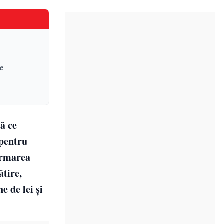
le
pă ce
 pentru
ormarea
ătire,
e de lei și