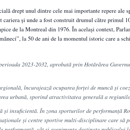
ială drept unul dintre cele mai importante repere ale s
t cariera și unde a fost construit drumul către primul 10
mpice de la Montreal din 1976. În același context, Parl
ăneci”, la 50 de ani de la momentul istoric care a sc
u perioada 2023-2032, aprobată prin Hotărârea Guvernul
 regională, încurajează ocuparea forței de muncă și coe
area urbană, sporind atractivitatea generală a regiunilo
ă și insuficientă. În zona sporturilor de performanță 
rnaționale și centre sportive multi-disciplinare care să 
de performanță, cât și evenimente destinate publicului l