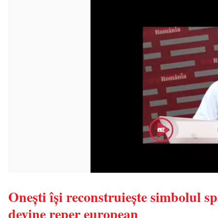
Onești își reconstruiește simbolul s
devine reper european