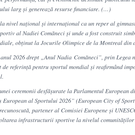
ului larg și generează resurse financiare. (…)
a nivel național și internațional ca un reper al gimnast
 sportiv al Nadiei Comăneci și unde a fost construit sim
ndiale, obținut la Jocurile Olimpice de la Montreal din 
t anul 2026 drept „Anul Nadia Comăneci”, prin Legea n
 de referință pentru sportul mondial și reafirmând imp
l.
 unei ceremonii desfășurate la Parlamentul European di
raș European al Sportului 2026” (European City of Sport
recunoscută, partener al Comisiei Europene și UNESC
oltarea infrastructurii sportive la nivelul comunităților