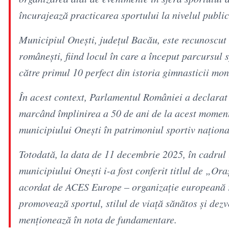
încurajează practicarea sportului la nivelul public
Municipiul Onești, județul Bacău, este recunoscut l
românești, fiind locul în care a început parcursul
către primul 10 perfect din istoria gimnasticii mo
În acest context, Parlamentul României a declara
marcând împlinirea a 50 de ani de la acest moment
municipiului Onești în patrimoniul sportiv naționa
Totodată, la data de 11 decembrie 2025, în cadrul
municipiului Onești i-a fost conferit titlul de „O
acordat de ACES Europe – organizație europeană 
promovează sportul, stilul de viață sănătos și dezv
menționează în nota de fundamentare.