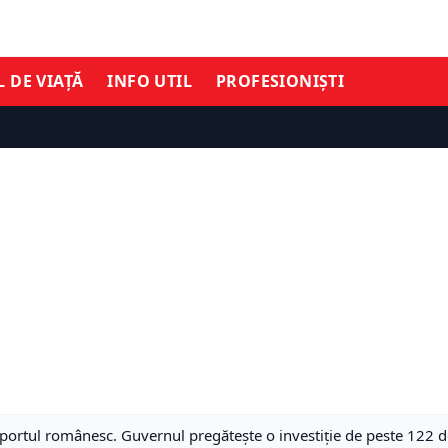
L DE VIAȚĂ
INFO UTIL
PROFESIONIȘTI
sportul românesc. Guvernul pregătește o investiție de peste 122 d