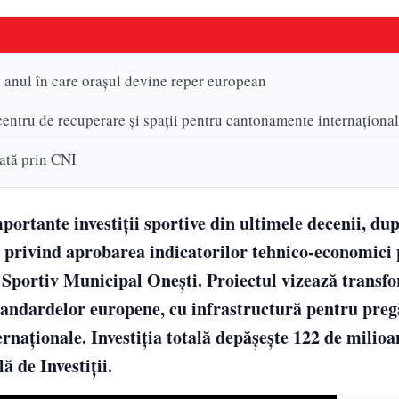
n anul în care orașul devine reper european
entru de recuperare și spații pentru cantonamente internaționa
zată prin CNI
portante investiții sportive din ultimele decenii, du
e privind aprobarea indicatorilor tehnico-economici
 Sportiv Municipal Onești. Proiectul vizează transf
andardelor europene, cu infrastructură pentru preg
rnaționale. Investiția totală depășește 122 de milioan
 de Investiții.