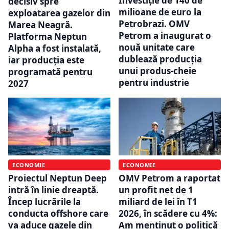
Investiție de 140 de
decisiv spre
milioane de euro la
exploatarea gazelor din
Petrobrazi. OMV
Marea Neagră.
Petrom a inaugurat o
Platforma Neptun
nouă unitate care
Alpha a fost instalată,
dublează producția
iar producția este
unui produs-cheie
programată pentru
pentru industrie
2027
ECONOMIE
ECONOMIE
Proiectul Neptun Deep
OMV Petrom a raportat
intră în linie dreaptă.
un profit net de 1
Încep lucrările la
miliard de lei în T1
conducta offshore care
2026, în scădere cu 4%:
va aduce gazele din
Am menținut o politică