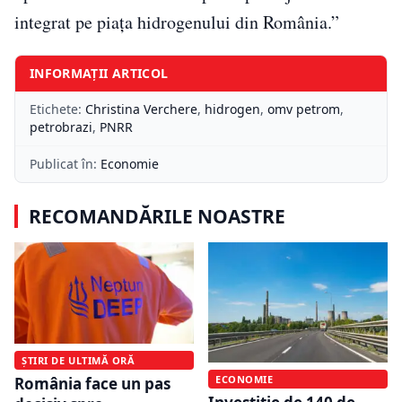
integrat pe piaţa hidrogenului din România.”
INFORMAȚII ARTICOL
Etichete:
Christina Verchere
,
hidrogen
,
omv petrom
,
petrobrazi
,
PNRR
Publicat în:
Economie
RECOMANDĂRILE NOASTRE
ȘTIRI DE ULTIMĂ ORĂ
ECONOMIE
România face un pas