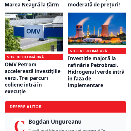
Marea Neagră la țărm
moderată de prețuri!
ȘTIRI DE ULTIMĂ ORĂ
ȘTIRI DE ULTIMĂ ORĂ
Investiție majoră la
OMV Petrom
rafinăria Petrobrazi.
accelerează investițiile
Hidrogenul verde intră
verzi. Trei parcuri
în faza de
eoliene intră în
implementare
execuție
DESPRE AUTOR
C
Bogdan Ungureanu
După mai bine de zece ani petrecuţi în