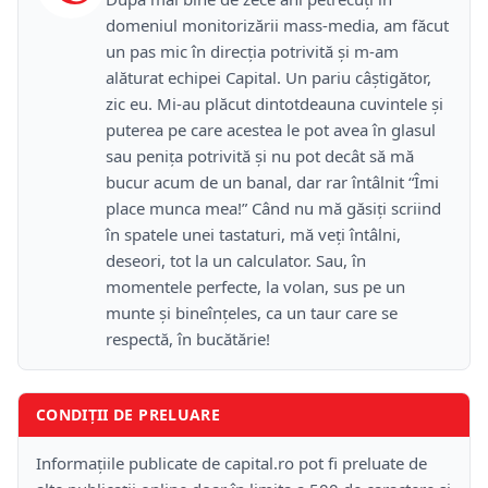
domeniul monitorizării mass-media, am făcut
un pas mic în direcţia potrivită şi m-am
alăturat echipei Capital. Un pariu câştigător,
zic eu. Mi-au plăcut dintotdeauna cuvintele şi
puterea pe care acestea le pot avea în glasul
sau peniţa potrivită şi nu pot decât să mă
bucur acum de un banal, dar rar întâlnit “Îmi
place munca mea!” Când nu mă găsiţi scriind
în spatele unei tastaturi, mă veţi întâlni,
deseori, tot la un calculator. Sau, în
momentele perfecte, la volan, sus pe un
munte şi bineînţeles, ca un taur care se
respectă, în bucătărie!
CONDIȚII DE PRELUARE
Informațiile publicate de capital.ro pot fi preluate de