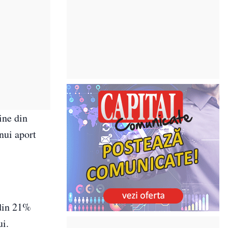
ine din
nui aport
 din 21%
ui.