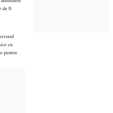
i animalele
e de 0.
zervorul
nice cu
le pentru