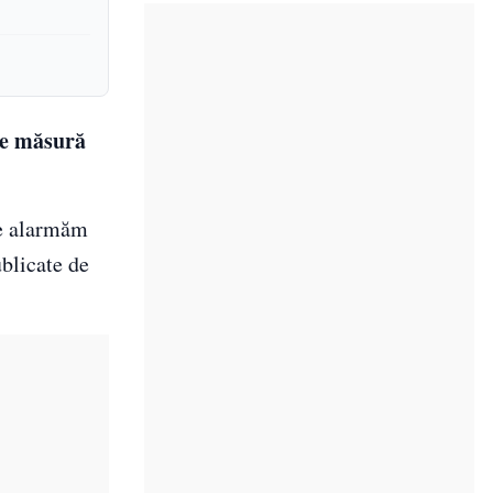
pe măsură
 ne alarmăm
ublicate de