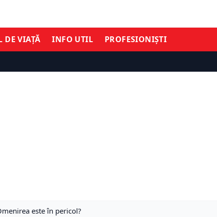
L DE VIAȚĂ
INFO UTIL
PROFESIONIȘTI
menirea este în pericol?