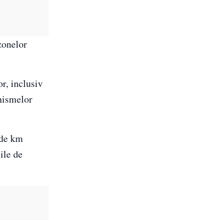
zonelor
r, inclusiv
anismelor
 de km
ile de