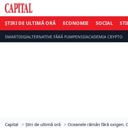
ȘTIRI DE ULTIMĂ ORĂ
ECONOMIE
SOCIAL
STI
SMARTDIGI
ALTERNATIVE FĂRĂ FUM
PENSII
ACADEMIA CRYPTO
Capital
>
Știri de ultimă oră
>
Oceanele rămân fără oxigen. O