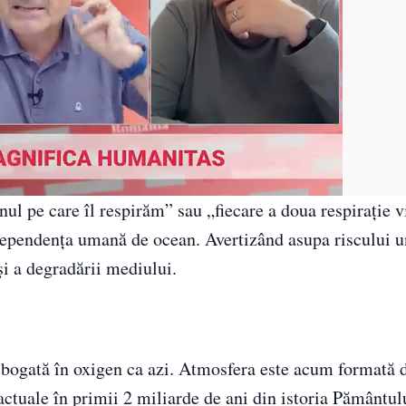
l pe care îl respirăm” sau „fiecare a doua respirație v
dependența umană de ocean. Avertizând asupa riscului u
i a degradării mediului.
e bogată în oxigen ca azi. Atmosfera este acum formată
actuale în primii 2 miliarde de ani din istoria Pământul