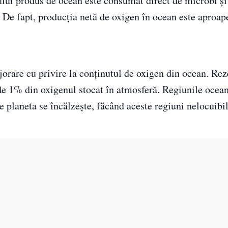
ului produs de ocean este consumat direct de microbi ș
 De fapt, producția netă de oxigen în ocean este aproap
ijorare cu privire la conținutul de oxigen din ocean. Re
de 1% din oxigenul stocat în atmosferă. Regiunile ocea
e planeta se încălzește, făcând aceste regiuni nelocuibi