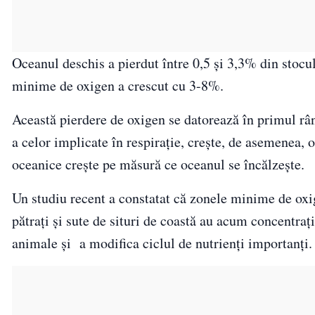
Oceanul deschis a pierdut între 0,5 și 3,3% din stocu
minime de oxigen a crescut cu 3-8%.
Această pierdere de oxigen se datorează în primul rând
a celor implicate în respirație, crește, de asemenea
oceanice crește pe măsură ce oceanul se încălzește.
Un studiu recent a constatat că zonele minime de oxi
pătrați și sute de situri de coastă au acum concentraț
animale și
a modifica ciclul de nutrienți importanți.