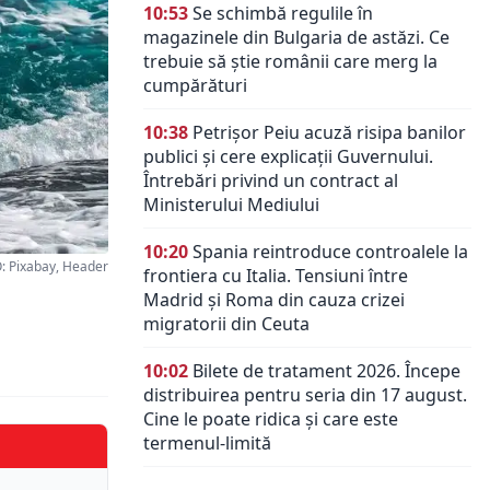
10:53
Se schimbă regulile în
magazinele din Bulgaria de astăzi. Ce
trebuie să știe românii care merg la
cumpărături
10:38
Petrișor Peiu acuză risipa banilor
publici și cere explicații Guvernului.
Întrebări privind un contract al
Ministerului Mediului
10:20
Spania reintroduce controalele la
 Pixabay, Header
frontiera cu Italia. Tensiuni între
Madrid și Roma din cauza crizei
migratorii din Ceuta
10:02
Bilete de tratament 2026. Începe
distribuirea pentru seria din 17 august.
Cine le poate ridica și care este
termenul-limită