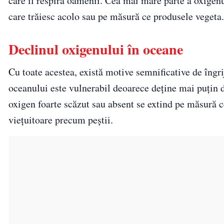
care îl respiră oamenii. Cea mai mare parte a oxigen
care trăiesc acolo sau pe măsură ce produsele vegeta.
Declinul oxigenului în oceane
Cu toate acestea, există motive semnificative de îngr
oceanului este vulnerabil deoarece deține mai puțin 
oxigen foarte scăzut sau absent se extind pe măsură c
viețuitoare precum peștii.