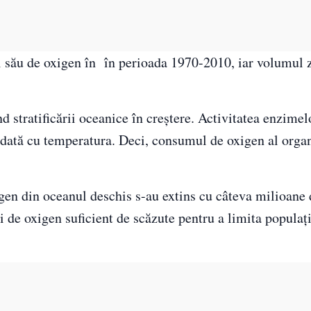
l său de oxigen în
în perioada 1970-2010, iar volumul 
 stratificării oceanice în creștere. Activitatea enzimelo
, odată cu temperatura. Deci, consumul de oxigen al org
gen din oceanul deschis s-au extins cu câteva milioane
ii de oxigen suficient de scăzute pentru a limita populați