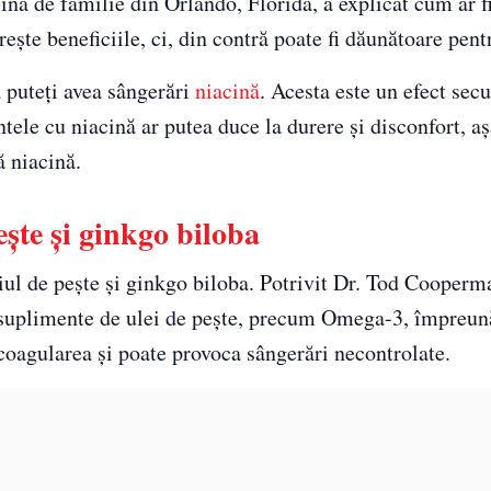
ina de familie din Orlando, Florida, a explicat cum ar f
ște beneficiile, ci, din contră poate fi dăunătoare pentr
ă puteți avea sângerări
niacină
. Acesta este un efect sec
le cu niacină ar putea duce la durere și disconfort, așa
ă niacină.
ște și ginkgo biloba
iul de pește și ginkgo biloba. Potrivit Dr. Tod Cooperm
suplimente de ulei de pește, precum Omega-3, împreun
 coagularea și poate provoca sângerări necontrolate.