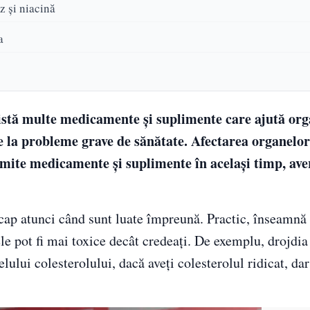
z și niacină
a
istă multe medicamente și suplimente care ajută or
 la probleme grave de sănătate. Afectarea organelor
numite medicamente și suplimente în același timp, ave
ap atunci când sunt luate împreună. Practic, înseamnă 
ele pot fi mai toxice decât credeați. De exemplu, drojdia
ului colesterolului, dacă aveți colesterolul ridicat, dar