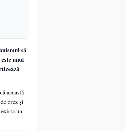
ganismul să
 este unul
rtizează
că această
 de orez și
 există un