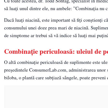
Cu toate acestea, dr. Todd Sontag, specialist în medic
să luați unul dintre ele, nu ambele: ”Combinația nu cre
Dacă luați niacină, este important să fiți conștienți c
consumului unei doze prea mari de niacină. Suplimente
de simptome ar trebui să vă indice să luați mai puțin
Combinație periculoasă: uleiul de pe
O altă combinație periculoasă de suplimente este ule
președintele ConsumerLab.com, administrarea unor 
biloba, o plantă care subțiază sângele, poate preveni