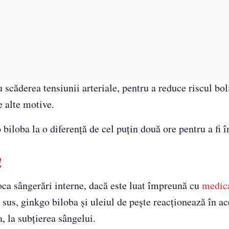
căderea tensiunii arteriale, pentru a reduce riscul bol
te alte motive.
loba la o diferență de cel puțin două ore pentru a fi î
!
oca sângerări interne, dacă este luat împreună cu
medic
sus, ginkgo biloba și uleiul de pește reacționează în a
 la subțierea sângelui.