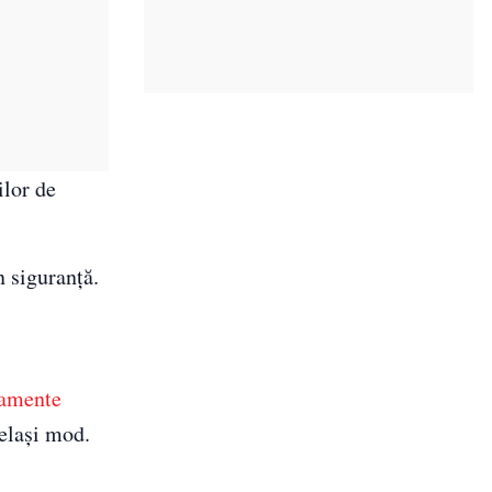
ilor de
n siguranță.
amente
celași mod.