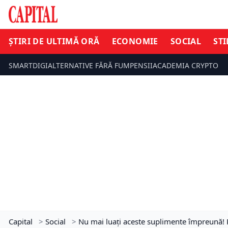
ȘTIRI DE ULTIMĂ ORĂ
ECONOMIE
SOCIAL
STI
SMARTDIGI
ALTERNATIVE FĂRĂ FUM
PENSII
ACADEMIA CRYPTO
Capital
>
Social
>
Nu mai luați aceste suplimente împreună! 