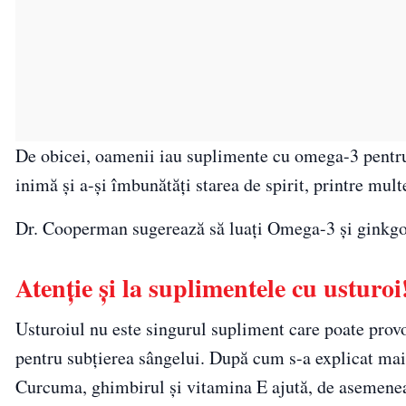
De obicei, oamenii iau suplimente cu omega-3 pentru s
inimă și a-și îmbunătăți starea de spirit, printre mul
Dr. Cooperman sugerează să luați Omega-3 și ginkgo bi
Atenție și la suplimentele cu usturoi
Usturoiul nu este singurul supliment care poate prov
pentru subțierea sângelui. După cum s-a explicat mai 
Curcuma, ghimbirul și vitamina E ajută, de asemenea,