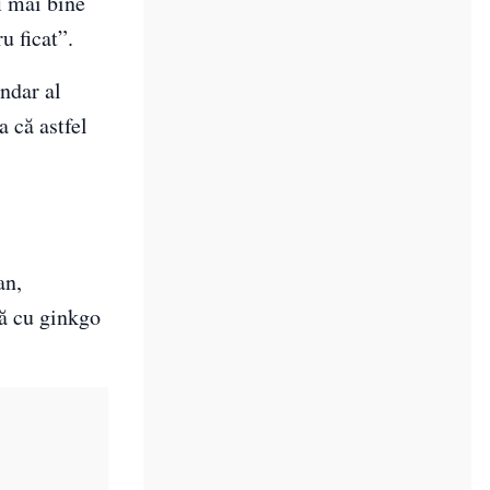
i mai bine
u ficat”.
undar al
 că astfel
an,
ă cu ginkgo