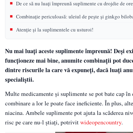
De ce să nu luați împreună suplimente cu drojdie de ore
Combinație periculoasă: uleiul de pește și ginkgo bilob
Atenție și la suplimentele cu usturoi!
Nu mai luați aceste suplimente împreună! Deși ex
funcționeze mai bine, anumite combinații pot duce
dintre riscurile la care vă expuneți, dacă luați a
specialiștii.
Multe medicamente și suplimente se pot bate cap în c
combinare a lor le poate face ineficiente. În plus, alt
niacina. Ambele suplimente pot ajuta la scăderea nivel
risc pe care nu-l știați, potrivit
wideopencountry
.