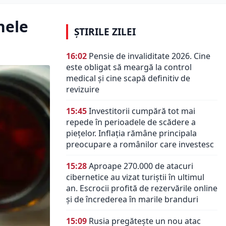
nele
ȘTIRILE ZILEI
16:02
Pensie de invaliditate 2026. Cine
este obligat să meargă la control
medical și cine scapă definitiv de
revizuire
15:45
Investitorii cumpără tot mai
repede în perioadele de scădere a
piețelor. Inflația rămâne principala
preocupare a românilor care investesc
15:28
Aproape 270.000 de atacuri
cibernetice au vizat turiștii în ultimul
an. Escrocii profită de rezervările online
și de încrederea în marile branduri
15:09
Rusia pregătește un nou atac