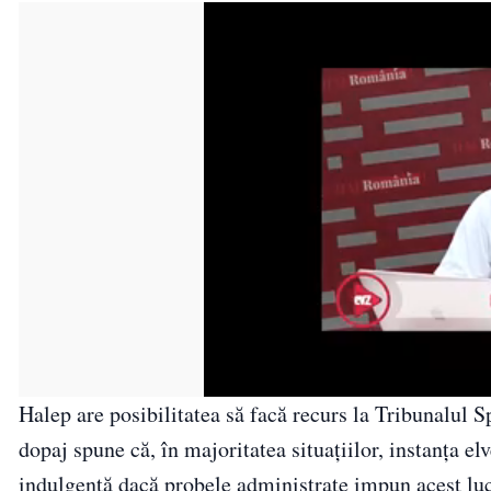
Halep are posibilitatea să facă recurs la Tribunalul S
dopaj spune că, în majoritatea situațiilor, instanța el
indulgentă dacă probele administrate impun acest lu