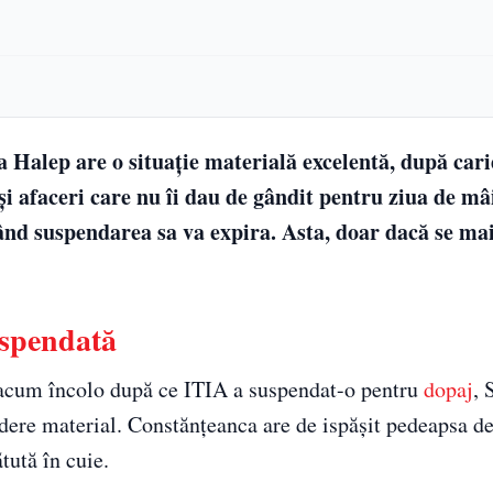
 Halep are o situație materială excelentă, după cari
și afaceri care nu îi dau de gândit pentru ziua de m
ând suspendarea sa va expira. Asta, doar dacă se ma
uspendată
 acum încolo după ce ITIA a suspendat-o pentru
dopaj
, 
edere material. Constănțeanca are de ispășit pedeapsa de
tută în cuie.