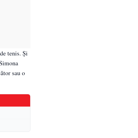
de tenis. Și
, Simona
cător sau o