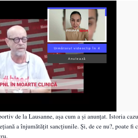
Următorul videoclip în 3
Anulează
portiv de la Lausanne, așa cum a și anunțat. Istoria cazu
vețiană a înjumătățit sancțiunile. Și, de ce nu?, poate fi 
cru.