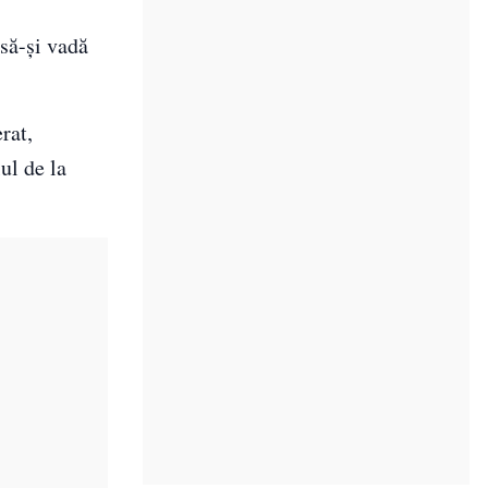
să-și vadă
rat,
ul de la