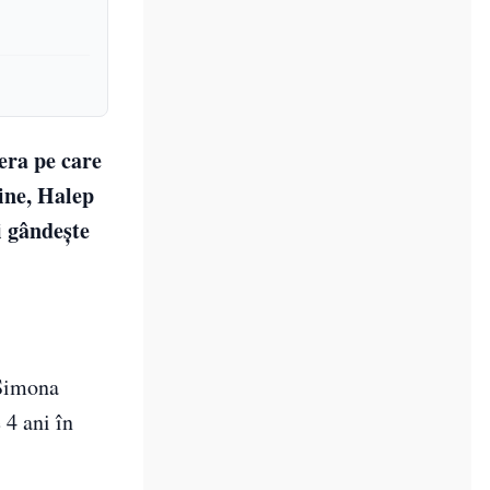
era pe care
âine, Halep
i gândește
Simona
 4 ani în