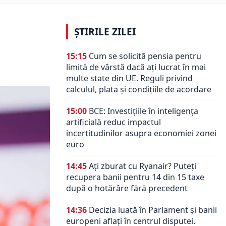
ȘTIRILE ZILEI
15:15
Cum se solicită pensia pentru
limită de vârstă dacă ați lucrat în mai
multe state din UE. Reguli privind
calculul, plata și condițiile de acordare
15:00
BCE: Investițiile în inteligența
artificială reduc impactul
incertitudinilor asupra economiei zonei
euro
14:45
Ați zburat cu Ryanair? Puteți
recupera banii pentru 14 din 15 taxe
după o hotărâre fără precedent
14:36
Decizia luată în Parlament și banii
europeni aflați în centrul disputei.