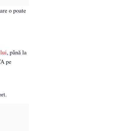
are o poate
lui
, până la
TA pe
rt.