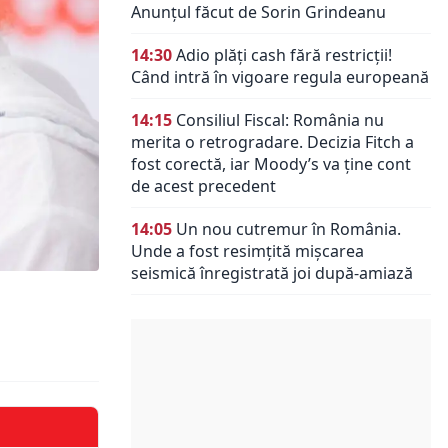
Anunțul făcut de Sorin Grindeanu
14:30
Adio plăți cash fără restricții!
Când intră în vigoare regula europeană
14:15
Consiliul Fiscal: România nu
merita o retrogradare. Decizia Fitch a
fost corectă, iar Moody’s va ține cont
de acest precedent
14:05
Un nou cutremur în România.
Unde a fost resimțită mișcarea
seismică înregistrată joi după-amiază