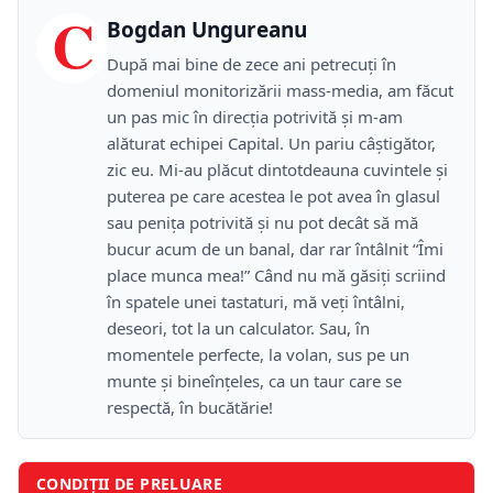
C
Bogdan Ungureanu
După mai bine de zece ani petrecuţi în
domeniul monitorizării mass-media, am făcut
un pas mic în direcţia potrivită şi m-am
alăturat echipei Capital. Un pariu câştigător,
zic eu. Mi-au plăcut dintotdeauna cuvintele şi
puterea pe care acestea le pot avea în glasul
sau peniţa potrivită şi nu pot decât să mă
bucur acum de un banal, dar rar întâlnit “Îmi
place munca mea!” Când nu mă găsiţi scriind
în spatele unei tastaturi, mă veţi întâlni,
deseori, tot la un calculator. Sau, în
momentele perfecte, la volan, sus pe un
munte şi bineînţeles, ca un taur care se
respectă, în bucătărie!
CONDIȚII DE PRELUARE