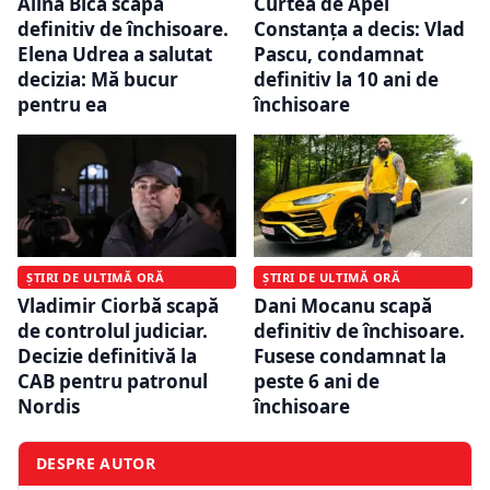
Alina Bica scapă
Curtea de Apel
definitiv de închisoare.
Constanța a decis: Vlad
Elena Udrea a salutat
Pascu, condamnat
decizia: Mă bucur
definitiv la 10 ani de
pentru ea
închisoare
ȘTIRI DE ULTIMĂ ORĂ
ȘTIRI DE ULTIMĂ ORĂ
Vladimir Ciorbă scapă
Dani Mocanu scapă
de controlul judiciar.
definitiv de închisoare.
Decizie definitivă la
Fusese condamnat la
CAB pentru patronul
peste 6 ani de
Nordis
închisoare
DESPRE AUTOR