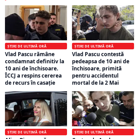
ȘTIRI DE ULTIMĂ ORĂ
ȘTIRI DE ULTIMĂ ORĂ
Vlad Pascu rămâne
Vlad Pascu contestă
condamnat definitiv la
pedeapsa de 10 ani de
10 ani de închisoare.
închisoare, primită
ÎCCJ a respins cererea
pentru accidentul
de recurs în casaţie
mortal de la 2 Mai
ȘTIRI DE ULTIMĂ ORĂ
ȘTIRI DE ULTIMĂ ORĂ