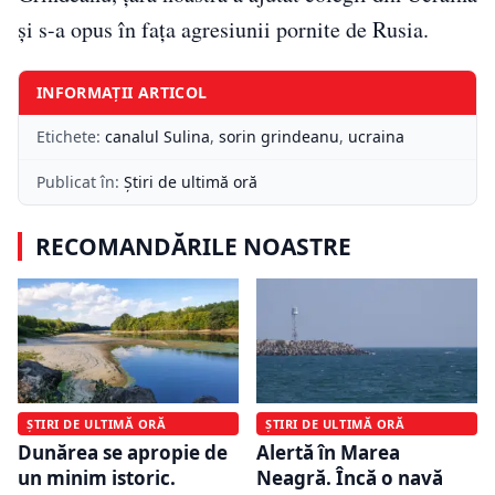
și s-a opus în faţa agresiunii pornite de Rusia.
INFORMAȚII ARTICOL
Etichete:
canalul Sulina
,
sorin grindeanu
,
ucraina
Publicat în:
Știri de ultimă oră
RECOMANDĂRILE NOASTRE
ȘTIRI DE ULTIMĂ ORĂ
ȘTIRI DE ULTIMĂ ORĂ
Dunărea se apropie de
Alertă în Marea
un minim istoric.
Neagră. Încă o navă