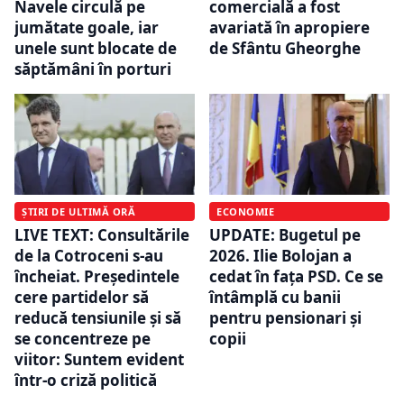
Navele circulă pe
comercială a fost
jumătate goale, iar
avariată în apropiere
unele sunt blocate de
de Sfântu Gheorghe
săptămâni în porturi
ȘTIRI DE ULTIMĂ ORĂ
ECONOMIE
LIVE TEXT: Consultările
UPDATE: Bugetul pe
de la Cotroceni s-au
2026. Ilie Bolojan a
încheiat. Președintele
cedat în fața PSD. Ce se
cere partidelor să
întâmplă cu banii
reducă tensiunile și să
pentru pensionari și
se concentreze pe
copii
viitor: Suntem evident
într-o criză politică