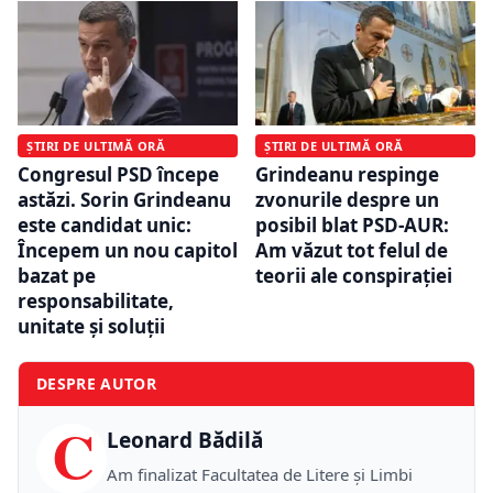
ȘTIRI DE ULTIMĂ ORĂ
ȘTIRI DE ULTIMĂ ORĂ
Congresul PSD începe
Grindeanu respinge
astăzi. Sorin Grindeanu
zvonurile despre un
este candidat unic:
posibil blat PSD-AUR:
Începem un nou capitol
Am văzut tot felul de
bazat pe
teorii ale conspiraţiei
responsabilitate,
unitate şi soluţii
DESPRE AUTOR
C
Leonard Bădilă
Am finalizat Facultatea de Litere și Limbi