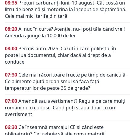
08:35
Prețuri carburanți luni, 10 august. Cât costă un
litru de benzină și motorină la început de săptămână.
Cele mai mici tarife din țară
08:20
Ai nuc în curte? Atenție, nu-l poți tăia când vrei!
Amenda ajunge la 10.000 de lei
08:00
Permis auto 2026. Cazul în care polițistul îți
poate lua documentul, chiar dacă ai drept de a
conduce
07:30
Cele mai răcoritoare fructe pe timp de caniculă.
Ce alimente ajută organismul să facă față
temperaturilor de peste 35 de grade?
07:00
Amendă sau avertisment? Regula pe care mulți
români nu o cunosc. Când poți scăpa doar cu un
avertisment
06:30
Ce înseamnă marcajul CE și când este
obligatoriu? Ce trebuie să știe consumatorii